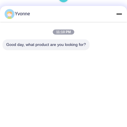
Yvonne
দ্রুত যোগাযোগ
11:10 PM
ঠিকানা
Good day, what product are you looking for?
গাওহাই শিল্প অঞ্চল, জিনশা, ডানজাও টাউন, নানহাই জেলা, ফোশন সিটি, গুয়াংডং,
পি.আর.চিন
টেল
86-757-85418969
ই-মেইল
sales5@weilongjeans.com.cn