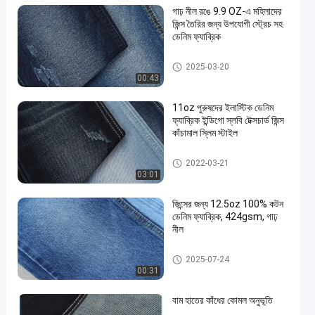
গাঢ় নীল রঙে 9.9 OZ-এ মহিলাদের
জিন্স তৈরির জন্য উপযোগী স্ট্রেচ সহ
ডেনিম ফ্যাব্রিক
স্ট্রেচ ডেনিম ফ্যাব্রিক
2025-03-20
00:43
11oz পুরুষদের ইলাস্টিক ডেনিম
ফ্যাব্রিক ইন্ডিগো স্লবি টেক্সচার্ড জিন্স
কাঁচামাল স্লিম স্টাইল
কটন পলিয়েস্টার স্প্যানডেক্স ডেনিম ফ্যাব্রিক
2022-03-21
03:01
জিন্সের জন্য 12.5oz 100% কটন
ডেনিম ফ্যাব্রিক, 424gsm, গাঢ়
নীল
100 কটন ডেনিম ফ্যাব্রিক
2025-07-24
00:31
বাম হাতের কাঁধের কোমল অনুভূতি