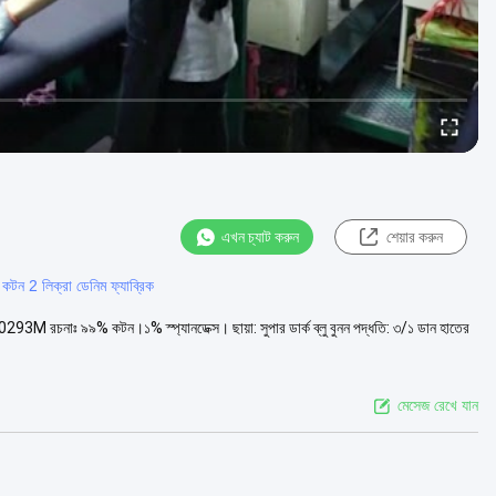
এখন চ্যাট করুন
শেয়ার করুন
কটন 2 লিক্রা ডেনিম ফ্যাব্রিক
 নং: J0293M রচনাঃ ৯৯% কটন।১% স্প্যানডেক্স। ছায়া: সুপার ডার্ক ব্লু বুনন পদ্ধতি: ৩/১ ডান হাতের
মেসেজ রেখে যান