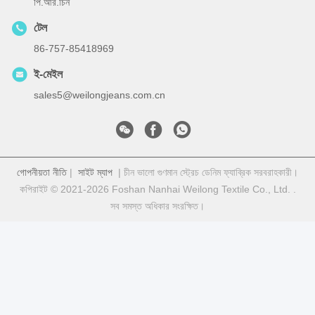
পি.আর.চিন
টেল
86-757-85418969
ই-মেইল
sales5@weilongjeans.com.cn
গোপনীয়তা নীতি
|
সাইট ম্যাপ
| চীন ভালো গুণমান স্ট্রেচ ডেনিম ফ্যাব্রিক সরবরাহকারী।
কপিরাইট © 2021-2026 Foshan Nanhai Weilong Textile Co., Ltd. .
সব সমস্ত অধিকার সংরক্ষিত।