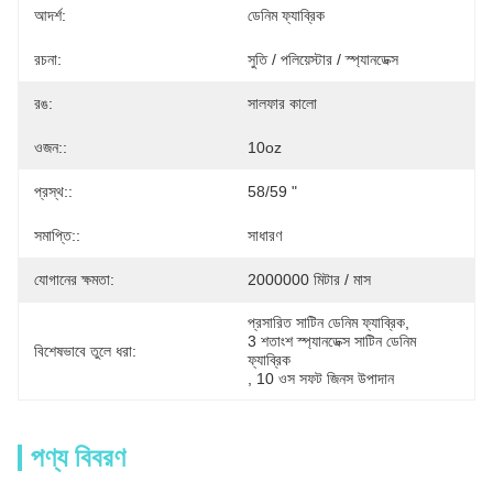
আদর্শ:
ডেনিম ফ্যাব্রিক
রচনা:
সুতি / পলিয়েস্টার / স্প্যানডেক্স
রঙ:
সালফার কালো
ওজন::
10oz
প্রস্থ::
58/59 "
সমাপ্তি::
সাধারণ
যোগানের ক্ষমতা:
2000000 মিটার / মাস
প্রসারিত সাটিন ডেনিম ফ্যাব্রিক
, 
3 শতাংশ স্প্যানডেক্স সাটিন ডেনিম 
বিশেষভাবে তুলে ধরা:
ফ্যাব্রিক
, 
10 ওস সফট জিনস উপাদান
পণ্য বিবরণ