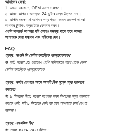
আমাদের সেবা:
1. আমরা কারখানা, OEM নকশা স্বাগত।
২. আমরা আপনার তদন্তের 24 ঘন্টাের মধ্যে উত্তর দেব।
৩. আপনি যতক্ষণ না আপনার পণ্য গ্রহণ করেন ততক্ষণ আমরা
আপনার ট্র্যাকিং নম্বরটিতে ফোকাস করব।
এগুলি সম্পর্কে আপনার যদি কোনও সমস্যা থাকে তবে আমরা
আপনাকে সেরা সমাধান এবং পরিষেবা দেব।
FAQ:
প্রশ্ন:
আপনি কি ডেনিম ফ্যাব্রিক প্রস্তুতকারক?
ক
:
হ্যাঁ, আমরা 30 বছরেরও বেশি অভিজ্ঞতার সাথে বোনা বোনা
ডেনিম ফ্যাব্রিক প্রস্তুতকারক
প্রশ্ন:
অর্ডার দেওয়ার আগে আপনি বিনা মূল্যে নমুনা সরবরাহ
করবেন?
উ:
5 মিটারের নীচে, আমরা আপনার জন্য নিখরচায় নমুনা সরবরাহ
করতে পারি, যদি 5 মিটারের বেশি হয় তবে আপনাকে চার্জ দেওয়া
দরকার।
প্রশ্ন:
এমওকিউ কি?
উ:
প্রায় 3000-5000 মিটার।