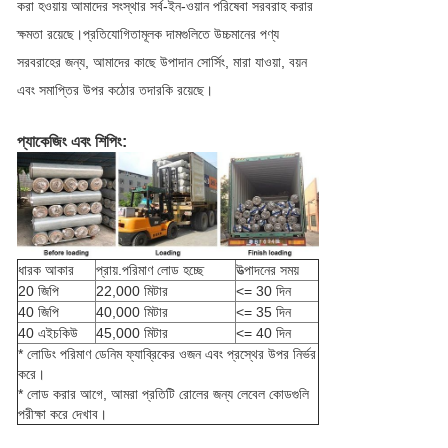
করা হওয়ায় আমাদের সংস্থার সর্ব-ইন-ওয়ান পরিষেবা সরবরাহ করার
ক্ষমতা রয়েছে।প্রতিযোগিতামূলক দামগুলিতে উচ্চমানের পণ্য
সরবরাহের জন্য, আমাদের কাছে উপাদান সোর্সিং, মারা যাওয়া, বয়ন
এবং সমাপ্তির উপর কঠোর তদারকি রয়েছে।
প্যাকেজিং এবং শিপিং:
ধারক আকার
প্রায়.পরিমাণ লোড হচ্ছে
উত্পাদনের সময়
20 জিপি
22,000 মিটার
<= 30 দিন
40 জিপি
40,000 মিটার
<= 35 দিন
40 এইচকিউ
45,000 মিটার
<= 40 দিন
* লোডিং পরিমাণ ডেনিম ফ্যাব্রিকের ওজন এবং প্রস্থের উপর নির্ভর
করে।
* লোড করার আগে, আমরা প্রতিটি রোলের জন্য লেবেল কোডগুলি
পরীক্ষা করে দেখাব।