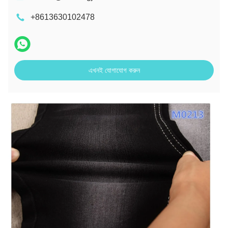
+8613630102478
এখনই যোগাযোগ করুন