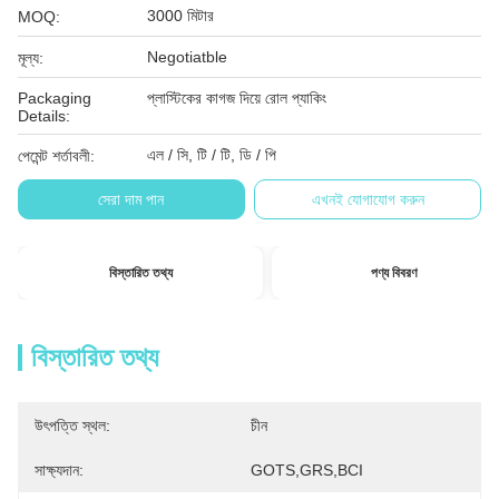
3000 মিটার
MOQ:
Negotiatble
মূল্য:
Packaging
প্লাস্টিকের কাগজ দিয়ে রোল প্যাকিং
Details:
এল / সি, টি / টি, ডি / পি
পেমেন্ট শর্তাবলী:
সেরা দাম পান
এখনই যোগাযোগ করুন
বিস্তারিত তথ্য
পণ্য বিবরণ
বিস্তারিত তথ্য
উৎপত্তি স্থল:
চীন
সাক্ষ্যদান:
GOTS,GRS,BCI