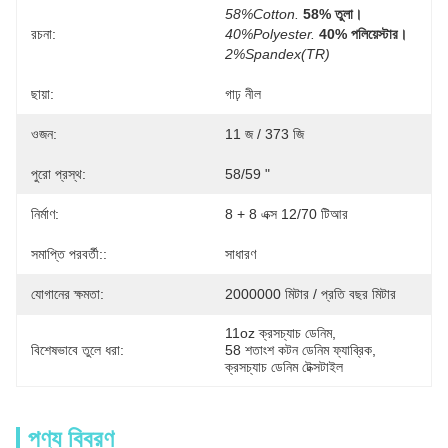
58%Cotton.
58% তুলা।
রচনা:
40%Polyester.
40% পলিয়েস্টার।
2%Spandex(TR)
ছায়া:
গাঢ় নীল
ওজন:
11 জ / 373 জি
পুরো প্রস্থ:
58/59 "
নির্মাণ:
8 + 8 এক্স 12/70 টিআর
সমাপ্তি পরবর্তী::
সাধারণ
যোগানের ক্ষমতা:
2000000 মিটার / প্রতি বছর মিটার
11oz ক্রসচ্যাচ ডেনিম
, 
বিশেষভাবে তুলে ধরা:
58 শতাংশ কটন ডেনিম ফ্যাব্রিক
, 
ক্রসচ্যাচ ডেনিম টেক্সটাইল
পণ্য বিবরণ