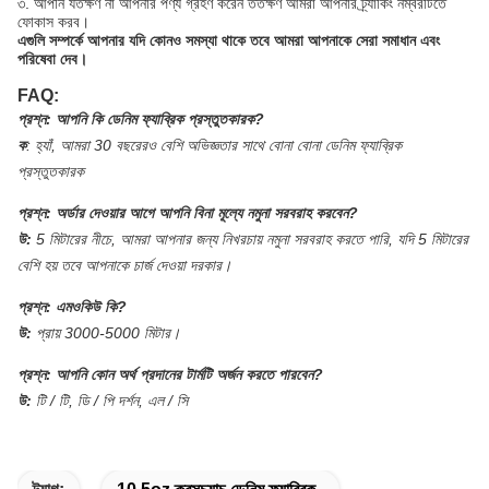
৩. আপনি যতক্ষণ না আপনার পণ্য গ্রহণ করেন ততক্ষণ আমরা আপনার ট্র্যাকিং নম্বরটিতে
ফোকাস করব।
এগুলি সম্পর্কে আপনার যদি কোনও সমস্যা থাকে তবে আমরা আপনাকে সেরা সমাধান এবং
পরিষেবা দেব।
FAQ:
প্রশ্ন:
আপনি কি ডেনিম ফ্যাব্রিক প্রস্তুতকারক?
ক
:
হ্যাঁ, আমরা 30 বছরেরও বেশি অভিজ্ঞতার সাথে বোনা বোনা ডেনিম ফ্যাব্রিক
প্রস্তুতকারক
প্রশ্ন:
অর্ডার দেওয়ার আগে আপনি বিনা মূল্যে নমুনা সরবরাহ করবেন?
উ:
5 মিটারের নীচে, আমরা আপনার জন্য নিখরচায় নমুনা সরবরাহ করতে পারি, যদি 5 মিটারের
বেশি হয় তবে আপনাকে চার্জ দেওয়া দরকার।
প্রশ্ন:
এমওকিউ কি?
উ:
প্রায় 3000-5000 মিটার।
প্রশ্ন:
আপনি কোন অর্থ প্রদানের টার্মটি অর্জন করতে পারবেন?
উ:
টি / টি, ডি / পি দর্শন, এল / সি