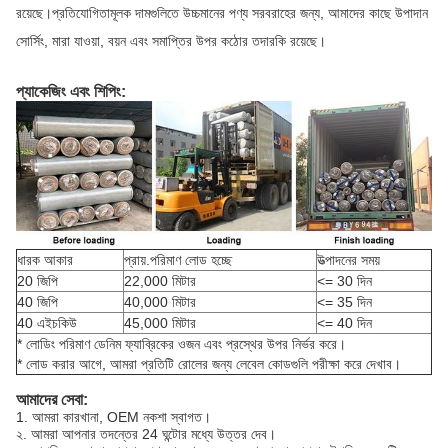
রয়েছে।প্রতিযোগিতামূলক দামগুলিতে উচ্চমানের পণ্য সরবরাহের জন্য, আমাদের কাছে উপাদান
সোর্সিং, মারা যাওয়া, বয়ন এবং সমাপ্তির উপর কঠোর তদারকি রয়েছে।
প্যাকেজিং এবং শিপিং:
ধারক আকার
প্রায়.পরিমাণ লোড হচ্ছে
উত্পাদনের সময়
20 জিপি
22,000 মিটার
<= 30 দিন
40 জিপি
40,000 মিটার
<= 35 দিন
40 এইচকিউ
45,000 মিটার
<= 40 দিন
* লোডিং পরিমাণ ডেনিম ফ্যাব্রিকের ওজন এবং প্রস্থের উপর নির্ভর করে।
* লোড করার আগে, আমরা প্রতিটি রোলের জন্য লেবেল কোডগুলি পরীক্ষা করে দেখাব।
আমাদের সেবা:
1. আমরা কারখানা, OEM নকশা স্বাগত।
২. আমরা আপনার তদন্তের 24 ঘন্টাের মধ্যে উত্তর দেব।