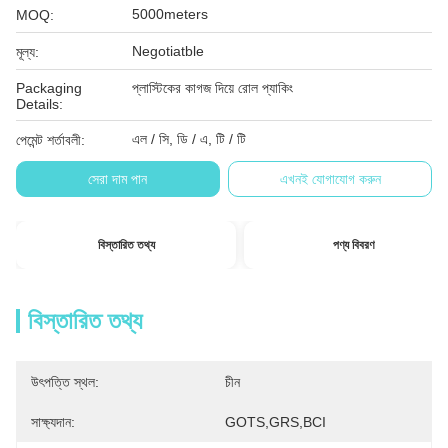
5000meters
MOQ:
Negotiatble
মূল্য:
Packaging
প্লাস্টিকের কাগজ দিয়ে রোল প্যাকিং
Details:
এল / সি, ডি / এ, টি / টি
পেমেন্ট শর্তাবলী:
সেরা দাম পান
এখনই যোগাযোগ করুন
বিস্তারিত তথ্য
পণ্য বিবরণ
বিস্তারিত তথ্য
উৎপত্তি স্থল:
চীন
সাক্ষ্যদান:
GOTS,GRS,BCI