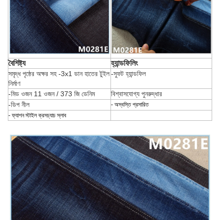
বৈশিষ্ট্য
হ্যান্ডফিলিং
সমৃদ্ধ পৃষ্ঠের অক্ষর সহ -3x1 ডান হাতের টুইল
-সুফট হ্যান্ডফিল
নির্মাণ
-মিড ওজন 11 ওজন / 373 জি ডেনিম
বিশ্বাসযোগ্য পুনরুদ্ধার
-ডিপ নীল
- অস্বস্তি প্রসারিত
- ফ্যাশন স্টাইল ক্রসচ্যাচ স্লাব