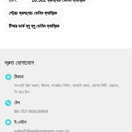
ট্যাগ:
10.5oz ক্রসচ্যাচ ডেনিম ফ্যাব্রিক
স্ট্রেচ ক্রসচ্যাচ ডেনিম ফ্যাব্রিক
টিআর ডার্ক ব্লু ব্লু ডেনিম ফ্যাব্রিক
দ্রুত যোগাযোগ
ঠিকানা
গাওহাই শিল্প অঞ্চল, জিনশা, ডানজাও টাউন, নানহাই জেলা, ফোশন সিটি, গুয়াংডং,
পি.আর.চিন
টেল
86-757-85418969
ই-মেইল
sales5@weilongjeans.com.cn