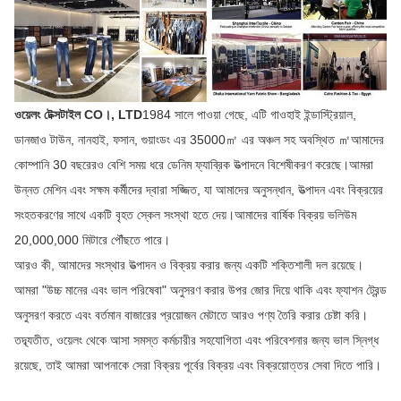
ওয়েলং টেক্সটাইল CO।, LTD
1984 সালে পাওয়া গেছে, এটি গাওহাই ইন্ডাস্ট্রিয়াল,
ডানজাও টাউন, নানহাই, ফসান, গুয়াংডং এর 35000㎡ এর অঞ্চল সহ অবস্থিত ㎡আমাদের
কোম্পানি 30 বছরেরও বেশি সময় ধরে ডেনিম ফ্যাব্রিক উত্পাদনে বিশেষীকরণ করেছে।আমরা
উন্নত মেশিন এবং সক্ষম কর্মীদের দ্বারা সজ্জিত, যা আমাদের অনুসন্ধান, উত্পাদন এবং বিক্রয়ের
সংহতকরণের সাথে একটি বৃহত স্কেল সংস্থা হতে দেয়।আমাদের বার্ষিক বিক্রয় ভলিউম
20,000,000 মিটারে পৌঁছতে পারে।
আরও কী, আমাদের সংস্থার উত্পাদন ও বিক্রয় করার জন্য একটি শক্তিশালী দল রয়েছে।
আমরা "উচ্চ মানের এবং ভাল পরিষেবা" অনুসরণ করার উপর জোর দিয়ে থাকি এবং ফ্যাশন ট্রেন্ড
অনুসরণ করতে এবং বর্তমান বাজারের প্রয়োজন মেটাতে আরও পণ্য তৈরি করার চেষ্টা করি।
তদ্ব্যতীত, ওয়েলং থেকে আসা সমস্ত কর্মচারীর সহযোগিতা এবং পরিবেশনার জন্য ভাল স্নিগ্ধ
রয়েছে, তাই আমরা আপনাকে সেরা বিক্রয় পূর্বের বিক্রয় এবং বিক্রয়োত্তর সেবা দিতে পারি।