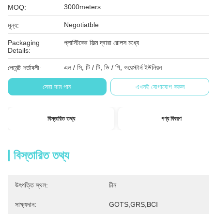
3000meters
MOQ:
Negotiatble
মূল্য:
Packaging
প্লাস্টিকের ফিল্ম দ্বারা রোলস মধ্যে
Details:
এল / সি, টি / টি, ডি / পি, ওয়েস্টার্ন ইউনিয়ন
পেমেন্ট শর্তাবলী:
সেরা দাম পান
এখনই যোগাযোগ করুন
বিস্তারিত তথ্য
পণ্য বিবরণ
বিস্তারিত তথ্য
উৎপত্তি স্থল:
চীন
সাক্ষ্যদান:
GOTS,GRS,BCI