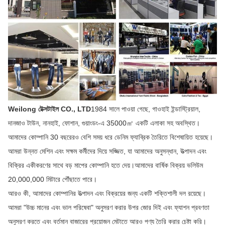
Weilong টেক্সটাইল CO., LTD
1984 সালে পাওয়া গেছে, গাওহাই ইন্ডাস্ট্রিয়াল,
দানজাও টাউন, নানহাই, ফোশান, গুয়াংডং-এ 35000㎡ একটি এলাকা সহ অবস্থিত।
আমাদের কোম্পানি 30 বছরেরও বেশি সময় ধরে ডেনিম ফ্যাব্রিক তৈরিতে বিশেষায়িত হয়েছে।
আমরা উন্নত মেশিন এবং সক্ষম কর্মীদের দিয়ে সজ্জিত, যা আমাদের অনুসন্ধান, উত্পাদন এবং
বিক্রির একীকরণের সাথে বড় মাপের কোম্পানি হতে দেয়।আমাদের বার্ষিক বিক্রয় ভলিউম
20,000,000 মিটারে পৌঁছাতে পারে।
আরও কী, আমাদের কোম্পানির উত্পাদন এবং বিক্রয়ের জন্য একটি শক্তিশালী দল রয়েছে।
আমরা "উচ্চ মানের এবং ভাল পরিষেবা" অনুসরণ করার উপর জোর দিই এবং ফ্যাশন প্রবণতা
অনুসরণ করতে এবং বর্তমান বাজারের প্রয়োজন মেটাতে আরও পণ্য তৈরি করার চেষ্টা করি।