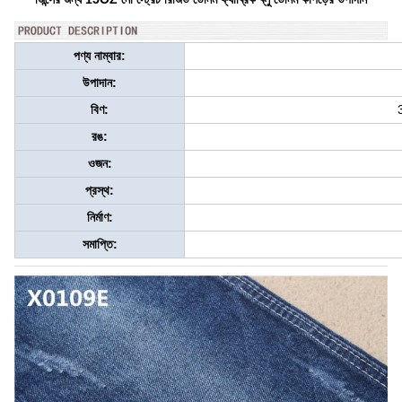
পণ্য নাম্বার:
উপাদান:
বিণ:
3
রঙ:
ওজন:
প্রস্থ:
নির্মাণ:
সমাপ্তি: