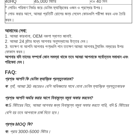
40HQ
45,000 মিটার
<= 40 দিন
* লোডিং পরিমাণ নির্ভর করে ডেনিম ফ্যাব্রিকের ওজন ও প্রস্থের উপর।
* লোড করার আগে, আমরা প্রতিটি রোলের জন্য লেবেল কোডগুলি পরীক্ষা করব এবং তৈরি
করব।
আমাদের সেবা:
1. আমরা কারখানা, OEM নকশা স্বাগত জানাই.
2. আমরা 24 ঘন্টার মধ্যে আপনার অনুসন্ধানের উত্তর দেব।
3. যতক্ষণ না আপনি আপনার পণ্যগুলি পান ততক্ষণ আমরা আপনার ট্র্যাকিং নম্বরের উপর
ফোকাস করব।
আপনার যদি তাদের সম্পর্কে কোন সমস্যা থাকে তবে আমরা আপনাকে সর্বোত্তম সমাধান এবং
পরিষেবা দেব।
FAQ:
প্রশ্নঃ
আপনি কি ডেনিম ফ্যাব্রিক প্রস্তুতকারক?
ক
:
হ্যাঁ, আমরা 30 বছরেরও বেশি অভিজ্ঞতার সাথে বোনা ডেনিম ফ্যাব্রিক প্রস্তুতকারক
প্রশ্নঃ
আপনি অর্ডার করার আগে বিনামূল্যে নমুনা অফার করবেন?
ক:
5 মিটারের নিচে, আমরা আপনার জন্য বিনামূল্যে নমুনা অফার করতে পারি, যদি 5 মিটারের
বেশি হয় তবে আপনাকে চার্জ দিতে হবে।
প্রশ্নঃ
MOQ কি?
ক:
প্রায় 3000-5000 মিটার।