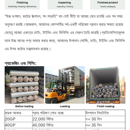
"উচ্চ গুণমান, কঠোর উত্পাদন, সৎ পদ্ধতি" হল সেই নীতি যা আমরা মেনে চলেছি এবং সব সময়
অনুসরণ করছি।আজকাল, আমাদের কোম্পানীর সর্ব-একটি পরিষেবা প্রদান করার ক্ষমতা রয়েছে
যেহেতু আমরা একত্রে ডাইং, উইভিং এবং ফিনিশিং এর স্কেল তৈরি করেছি।প্রতিযোগিতামূলক
দামে উচ্চ মানের পণ্য অফার করার জন্য, আমাদের উপাদান সোর্সিং, ডাইং, উইভিং এবং ফিনিশিং
এর উপর কঠোর তত্ত্বাবধান রয়েছে।
প্যাকেজিং এবং শিপিং:
ধারক আকার
প্রায়.পরিমাণ লোড হচ্ছে
উৎপাদন লিডটাইম
20GP
22,000 মিটার
<= 30 দিন
40GP
40,000 মিটার
<= 35 দিন