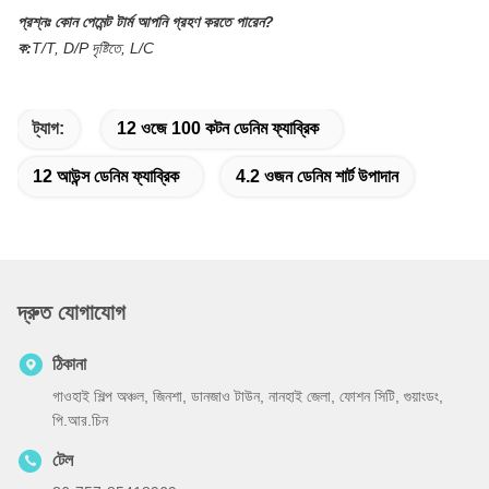
প্রশ্নঃ
কোন পেমেন্ট টার্ম আপনি গ্রহণ করতে পারেন?
ক:
T/T, D/P দৃষ্টিতে, L/C
ট্যাগ:
12 ওজে 100 কটন ডেনিম ফ্যাব্রিক
12 আউন্স ডেনিম ফ্যাব্রিক
4.2 ওজন ডেনিম শার্ট উপাদান
দ্রুত যোগাযোগ
ঠিকানা
গাওহাই শিল্প অঞ্চল, জিনশা, ডানজাও টাউন, নানহাই জেলা, ফোশন সিটি, গুয়াংডং,
পি.আর.চিন
টেল