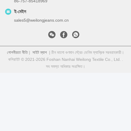
86-757-85418969
ই-মেইল
sales5@weilongjeans.com.cn
গোপনীয়তা নীতি
|
সাইট ম্যাপ
| চীন ভালো গুণমান স্ট্রেচ ডেনিম ফ্যাব্রিক সরবরাহকারী।
কপিরাইট © 2021-2026 Foshan Nanhai Weilong Textile Co., Ltd. .
সব সমস্ত অধিকার সংরক্ষিত।