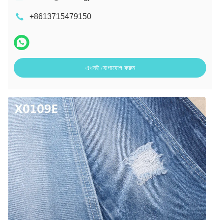
+8613715479150
এখনই যোগাযোগ করুন