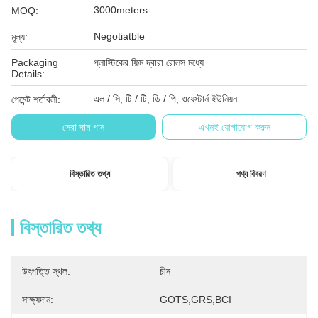
3000meters
MOQ:
Negotiatble
মূল্য:
Packaging
প্লাস্টিকের ফিল্ম দ্বারা রোলস মধ্যে
Details:
এল / সি, টি / টি, ডি / পি, ওয়েস্টার্ন ইউনিয়ন
পেমেন্ট শর্তাবলী:
সেরা দাম পান
এখনই যোগাযোগ করুন
বিস্তারিত তথ্য
পণ্য বিবরণ
বিস্তারিত তথ্য
উৎপত্তি স্থল:
চীন
সাক্ষ্যদান:
GOTS,GRS,BCI