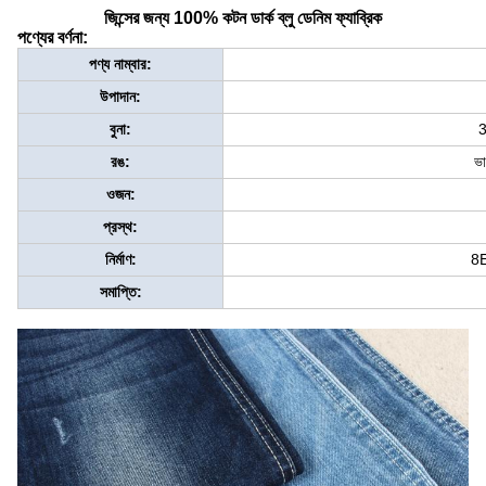
জিন্সের জন্য 100% কটন ডার্ক ব্লু ডেনিম ফ্যাব্রিক
পণ্যের বর্ণনা:
পণ্য নাম্বার:
উপাদান:
বুনা:
3
রঙ:
ভ
ওজন:
প্রস্থ:
নির্মাণ:
8E
সমাপ্তি: