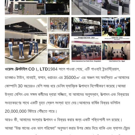
ওয়েলং টেক্সটাইল CO।, LTD
1984 সালে পাওয়া গেছে, এটি গাওহাই ইন্ডাস্ট্রিয়াল,
ডানজাও টাউন, নানহাই, ফসান, গুয়াংডং এর 35000㎡ এর অঞ্চল সহ অবস্থিত ㎡আমাদের
কোম্পানি 30 বছরেরও বেশি সময় ধরে ডেনিম ফ্যাব্রিক উত্পাদনে বিশেষীকরণ করেছে।আমরা
উন্নত মেশিন এবং সক্ষম কর্মীদের দ্বারা সজ্জিত, যা আমাদের অনুসন্ধান, উত্পাদন এবং বিক্রয়ের
সংহতকরণের সাথে একটি বৃহত স্কেল সংস্থা হতে দেয়।আমাদের বার্ষিক বিক্রয় ভলিউম
20,000,000 মিটারে পৌঁছতে পারে।
আরও কী, আমাদের সংস্থার উত্পাদন ও বিক্রয় করার জন্য একটি শক্তিশালী দল রয়েছে।
আমরা "উচ্চ মানের এবং ভাল পরিষেবা" অনুসরণ করার উপর জোর দিয়ে থাকি এবং ফ্যাশন ট্রেন্ড