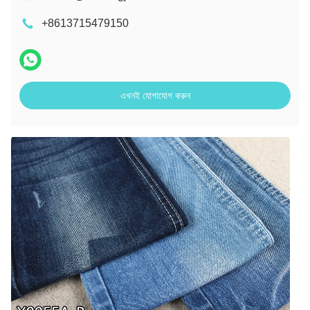
+8613715479150
এখনই যোগাযোগ করুন