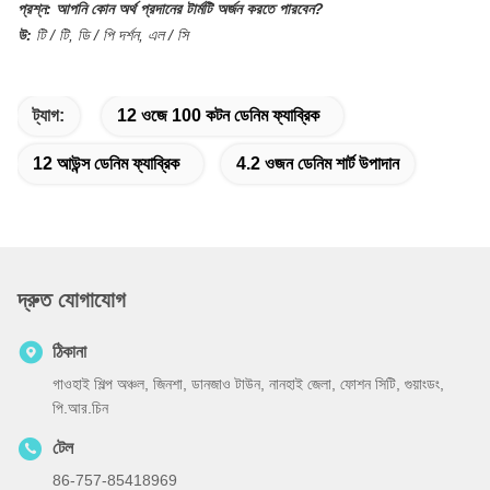
প্রশ্ন:
আপনি কোন অর্থ প্রদানের টার্মটি অর্জন করতে পারবেন?
উ:
টি / টি, ডি / পি দর্শন, এল / সি
ট্যাগ:
12 ওজে 100 কটন ডেনিম ফ্যাব্রিক
12 আউন্স ডেনিম ফ্যাব্রিক
4.2 ওজন ডেনিম শার্ট উপাদান
দ্রুত যোগাযোগ
ঠিকানা
গাওহাই শিল্প অঞ্চল, জিনশা, ডানজাও টাউন, নানহাই জেলা, ফোশন সিটি, গুয়াংডং,
পি.আর.চিন
টেল
86-757-85418969