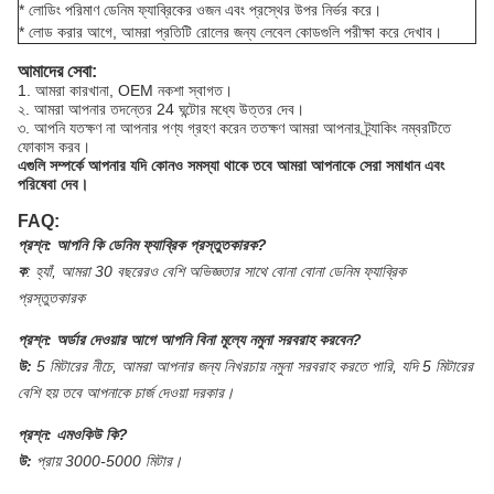
* লোডিং পরিমাণ ডেনিম ফ্যাব্রিকের ওজন এবং প্রস্থের উপর নির্ভর করে।
* লোড করার আগে, আমরা প্রতিটি রোলের জন্য লেবেল কোডগুলি পরীক্ষা করে দেখাব।
আমাদের সেবা:
1. আমরা কারখানা, OEM নকশা স্বাগত।
২. আমরা আপনার তদন্তের 24 ঘন্টাের মধ্যে উত্তর দেব।
৩. আপনি যতক্ষণ না আপনার পণ্য গ্রহণ করেন ততক্ষণ আমরা আপনার ট্র্যাকিং নম্বরটিতে
ফোকাস করব।
এগুলি সম্পর্কে আপনার যদি কোনও সমস্যা থাকে তবে আমরা আপনাকে সেরা সমাধান এবং
পরিষেবা দেব।
FAQ:
প্রশ্ন:
আপনি কি ডেনিম ফ্যাব্রিক প্রস্তুতকারক?
ক
:
হ্যাঁ, আমরা 30 বছরেরও বেশি অভিজ্ঞতার সাথে বোনা বোনা ডেনিম ফ্যাব্রিক
প্রস্তুতকারক
প্রশ্ন:
অর্ডার দেওয়ার আগে আপনি বিনা মূল্যে নমুনা সরবরাহ করবেন?
উ:
5 মিটারের নীচে, আমরা আপনার জন্য নিখরচায় নমুনা সরবরাহ করতে পারি, যদি 5 মিটারের
বেশি হয় তবে আপনাকে চার্জ দেওয়া দরকার।
প্রশ্ন:
এমওকিউ কি?
উ:
প্রায় 3000-5000 মিটার।