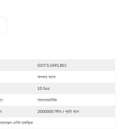
GOTS,GRS,BCI
সালফার কালো
10.5oz
তি:
স্যানফোরাইজিং
া:
2000000 মিটার / প্রতি মাসে
্যানডেক্স ডেনিম ফ্যাব্রিক