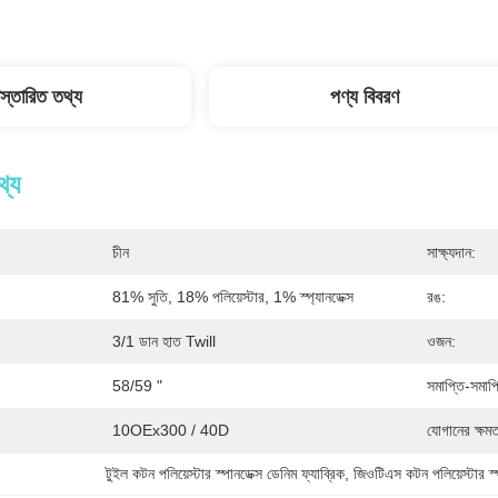
িস্তারিত তথ্য
পণ্য বিবরণ
থ্য
চীন
সাক্ষ্যদান:
81% সুতি, 18% পলিয়েস্টার, 1% স্প্যানডেক্স
রঙ:
3/1 ডান হাত Twill
ওজন:
58/59 "
সমাপ্তি-সমাপ্
10OEx300 / 40D
যোগানের ক্ষমত
টুইল কটন পলিয়েস্টার স্পানডেক্স ডেনিম ফ্যাব্রিক
, 
জিওটিএস কটন পলিয়েস্টার স্প