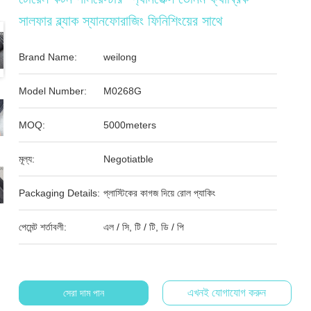
সালফার ব্ল্যাক স্যানফোরাজিং ফিনিশিংয়ের সাথে
Brand Name:
weilong
Model Number:
M0268G
MOQ:
5000meters
মূল্য:
Negotiatble
Packaging Details:
প্লাস্টিকের কাগজ দিয়ে রোল প্যাকিং
পেমেন্ট শর্তাবলী:
এল / সি, টি / টি, ডি / পি
এখনই যোগাযোগ করুন
সেরা দাম পান