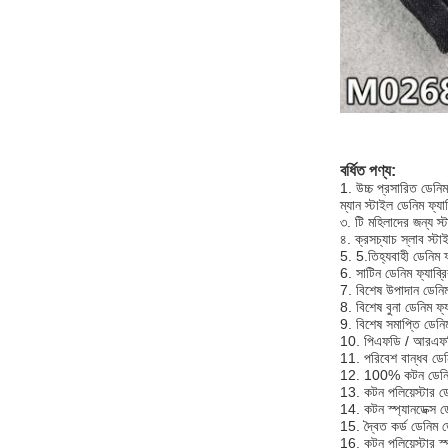
বর্ধিত পণ্য:
1. উচ্চ প্রসারিত ডেনিম
ম্যান স্টাইল ডেনিম ফ্য
৩. টি মহিলাদের জন্য স্
৪. ক্রসচ্যাচ স্লাব স্টা
5. 5.তিহ্যবাহী ডেনিম ফ
6. সাটিন ডেনিম ফ্যাব্র
7. বিশেষ উপাদান ডেনিম
8. বিশেষ বুনা ডেনিম ফ্য
9. বিশেষ সমাপ্তি ডেনিম
10. পিএফডি / আরএফডি
11. পরিবেশ বান্ধব ডেনি
12. 100% কটন ডেনিম 
13. কটন পলিয়েস্টার ডে
14. কটন স্প্যানডেক্স ড
15. দ্বৈত কর্ড ডেনিম ড
16. কটন পলিয়েস্টার স্প