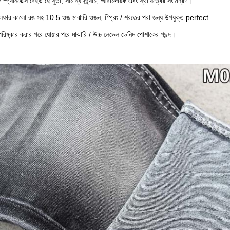
/ স্প্যানডেক্স বেইড হে সুতা, সামান্য স্ট্র্যাচ, আরামদায়ক এবং স্থায়িত্বের সংমিশ্রণ।
 সালফার কালো রঙ সহ 10.5 ওজ মাঝারি ওজন, স্প্রিং / শরতের পরা জন্য উপযুক্ত perfect
 পরিষ্কার করার পরে ধোয়ার পরে মাঝারি / উচ্চ লেভেল ডেনিম পোশাকের পছন্দ।