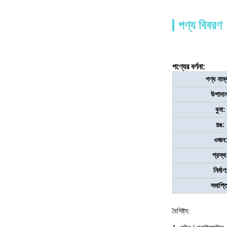
পণ্য বিবরণ
পণ্যের বর্ণনা:
পণ্য নাম্
উপাদা
বুনা:
রঙ:
ওজন
প্রস্থ
নির্মাণ
সমাপ্ত
বৈশিষ্ট্য: