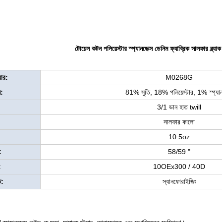
টোয়েল কটন পলিয়েস্টার স্প্যানডেক্স ডেনিম ফ্যাব্রিক সালফার ব্ল্যা
বার:
M0268G
ন:
81% সুতি, 18% পলিয়েস্টার, 1% স্প্যান
3/1 ডান হাত twill
সালফার কালো
:
10.5oz
:
58/59 "
:
10OEx300 / 40D
ি:
স্যানফোরাইজিং