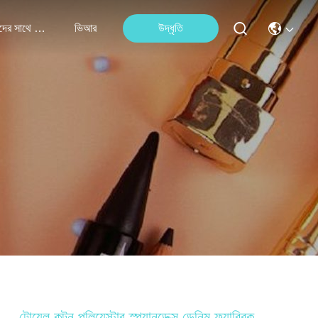
আমাদের সাথে যোগাযোগ করুন
ভিআর
উদ্ধৃতি
টোয়েল কটন পলিয়েস্টার স্প্যানডেক্স ডেনিম ফ্যাব্রিক