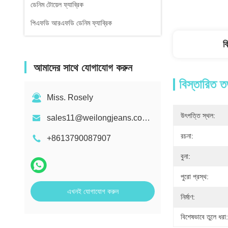
ডেনিম টোয়েল ফ্যাব্রিক
পিএফডি আরএফডি ডেনিম ফ্যাব্রিক
ব
আমাদের সাথে যোগাযোগ করুন
বিস্তারিত ত
Miss. Rosely
উৎপত্তি স্থল:
sales11@weilongjeans.com.cn
রচনা:
+8613790087907
বুনা:
পুরো প্রস্থ:
এখনই যোগাযোগ করুন
নির্মাণ:
বিশেষভাবে তুলে ধরা: