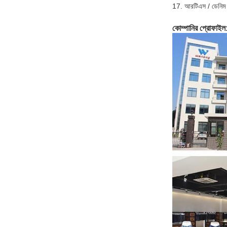
17. আরটিএস / ডেনিম ফ্
কোম্পানির প্রোফাইল