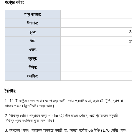
পণ্যের বর্ণনা:
পণ্য নাম্বার:
উপাদান:
বুনন:
3
রঙ:
সু
ওজন:
প্রস্থ:
নির্মাণ:
সমাপ্তি:
বৈশিষ্ট্য:
1. 11.7 আউন্স ওজন ধোয়ার আগে মধ্য ভারী, কোন প্রসারিত না, জ্যাকেট, টুপি, ব্যাগ বা
কাজের পরনের জিন্স তৈরির জন্য ভাল।
2. বিভিন্ন ধোয়ার পদ্ধতির জন্য গা dark় নীল রঙের গুণমান, এটি প্রয়োজন অনুযায়ী
বিভিন্ন প্রভাবগুলিতে ধুয়ে ফেলা যায়।
3. কাপড়ের প্রস্থ প্রয়োজন অনুসারে স্থায়ী হয়, আমরা সর্বোচ্চ 66 ইঞ্চি (170 সেমি) প্রস্থ