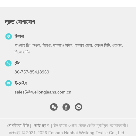
দ্রুত যোগাযোগ
ঠিকানা
গাওহাই শিল্প অঞ্চল, জিনশা, ডানজাও টাউন, নানহাই জেলা, ফোশন সিটি, গুয়াংডং,
পি.আর.চিন
টেল
86-757-85418969
ই-মেইল
sales5@weilongjeans.com.cn
গোপনীয়তা নীতি
|
সাইট ম্যাপ
| চীন ভালো গুণমান স্ট্রেচ ডেনিম ফ্যাব্রিক সরবরাহকারী।
কপিরাইট © 2021-2026 Foshan Nanhai Weilong Textile Co., Ltd. .