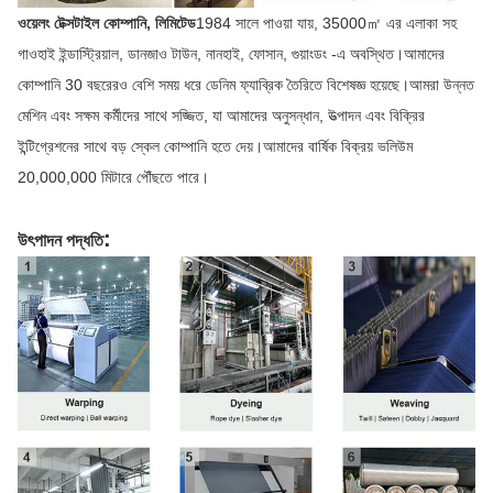
ওয়েলং টেক্সটাইল কোম্পানি, লিমিটেড
1984 সালে পাওয়া যায়, 35000㎡ এর এলাকা সহ
গাওহাই ইন্ডাস্ট্রিয়াল, ডানজাও টাউন, নানহাই, ফোসান, গুয়াংডং -এ অবস্থিত।আমাদের
কোম্পানি 30 বছরেরও বেশি সময় ধরে ডেনিম ফ্যাব্রিক তৈরিতে বিশেষজ্ঞ হয়েছে।আমরা উন্নত
মেশিন এবং সক্ষম কর্মীদের সাথে সজ্জিত, যা আমাদের অনুসন্ধান, উত্পাদন এবং বিক্রির
ইন্টিগ্রেশনের সাথে বড় স্কেল কোম্পানি হতে দেয়।আমাদের বার্ষিক বিক্রয় ভলিউম
20,000,000 মিটারে পৌঁছতে পারে।
:
উৎপাদন পদ্ধতি