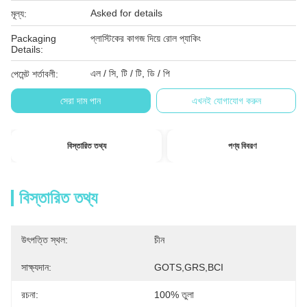
Asked for details
মূল্য:
Packaging
প্লাস্টিকের কাগজ দিয়ে রোল প্যাকিং
Details:
এল / সি, টি / টি, ডি / পি
পেমেন্ট শর্তাবলী:
সেরা দাম পান
এখনই যোগাযোগ করুন
বিস্তারিত তথ্য
পণ্য বিবরণ
বিস্তারিত তথ্য
উৎপত্তি স্থল:
চীন
সাক্ষ্যদান:
GOTS,GRS,BCI
রচনা:
100% তুলা