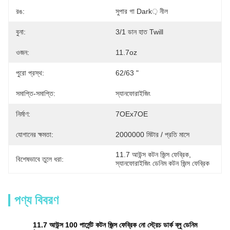
রঙ:
সুপার গা Dark় নীল
বুনা:
3/1 ডান হাত Twill
ওজন:
11.7oz
পুরো প্রস্থ:
62/63 "
সমাপ্তি-সমাপ্তি:
স্যানফোরাইজিং
নির্মাণ:
7OEx7OE
যোগানের ক্ষমতা:
2000000 মিটার / প্রতি মাসে
11.7 আউন্স কটন জিন্স ফেব্রিক
, 
বিশেষভাবে তুলে ধরা:
স্যানফোরাইজিং ডেনিম কটন জিন্স ফেব্রিক
পণ্য বিবরণ
11.7 আউন্স 100 পার্সেন্ট কটন জিন্স ফেব্রিক নো স্ট্রেচ ডার্ক ব্লু ডেনিম