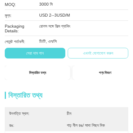
3000 মি
MOQ:
USD 2--3USD/M
মূল্য:
Packaging
রোলস সঙ্গে ফিল্ম প্যাকিং
Details:
টি/টি, এল/সি
পেমেন্ট শর্তাবলী:
সেরা দাম পান
এখনই যোগাযোগ করুন
বিস্তারিত তথ্য
পণ্য বিবরণ
বিস্তারিত তথ্য
উৎপত্তি স্থল:
চীন
রঙ:
গাঢ় নীল রঙ/ সাদা পিছন দিক