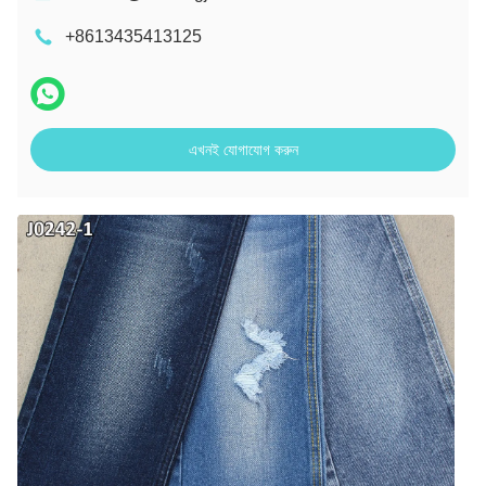
+8613435413125
এখনই যোগাযোগ করুন