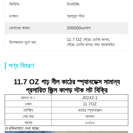
ফিনিশিং:
ডিসাইজিং
গুণমান:
প্রস্তুত স্টক
যোগানের ক্ষমতা:
200000m/মাস
11.7 OZ স্ট্রেচ ডেনিম কাপড়
, 
বিশেষভাবে তুলে ধরা:
স্ট্রেচ ডেনিম কাপড় সাদা ব্যাকসাইড
পণ্য বিবরণ
11.7 OZ গাঢ় নীল কাঠের স্প্যানডেক্স সামান্য
প্রসারিত জিন্স কাপড় স্টক লট বিক্রি
মডেল নং।
J0242-1
ওজন
11.7OZ
বৈশিষ্ট্য
কাঠের স্প্যানডেক্স
শেষ করা
অবসান
প্রস্থ
৫৮/৫৯
যে ছবিগুলোতে দেখা যাচ্ছে: