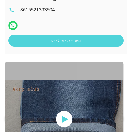
+8615521393504
এখনই যোগাযোগ করুন