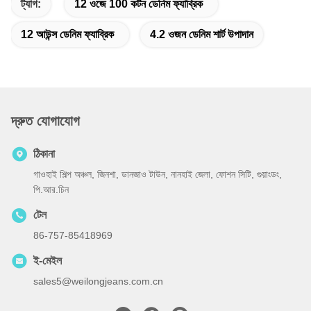
ট্যাগ:
12 ওজে 100 কটন ডেনিম ফ্যাব্রিক
12 আউন্স ডেনিম ফ্যাব্রিক
4.2 ওজন ডেনিম শার্ট উপাদান
দ্রুত যোগাযোগ
ঠিকানা
গাওহাই শিল্প অঞ্চল, জিনশা, ডানজাও টাউন, নানহাই জেলা, ফোশন সিটি, গুয়াংডং,
পি.আর.চিন
টেল
86-757-85418969
ই-মেইল
sales5@weilongjeans.com.cn