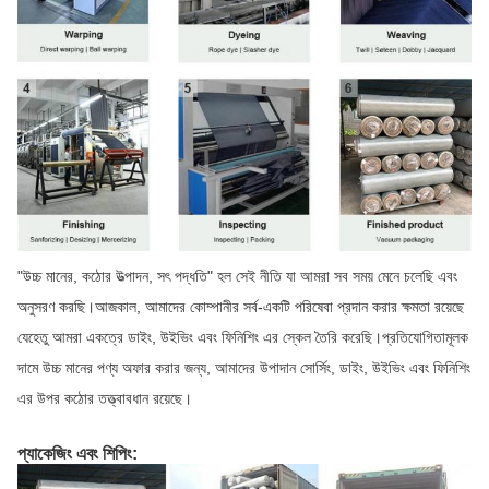
"উচ্চ মানের, কঠোর উত্পাদন, সৎ পদ্ধতি" হল সেই নীতি যা আমরা সব সময় মেনে চলেছি এবং
অনুসরণ করছি।আজকাল, আমাদের কোম্পানীর সর্ব-একটি পরিষেবা প্রদান করার ক্ষমতা রয়েছে
যেহেতু আমরা একত্রে ডাইং, উইভিং এবং ফিনিশিং এর স্কেল তৈরি করেছি।প্রতিযোগিতামূলক
দামে উচ্চ মানের পণ্য অফার করার জন্য, আমাদের উপাদান সোর্সিং, ডাইং, উইভিং এবং ফিনিশিং
এর উপর কঠোর তত্ত্বাবধান রয়েছে।
প্যাকেজিং এবং শিপিং: