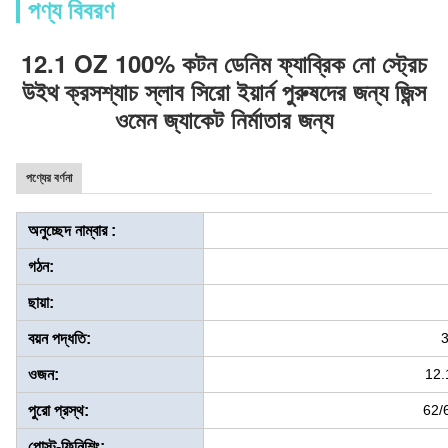
পণ্য বিবরণ
12.1 OZ 100% কটন ডেনিম ফ্যাব্রিক নো স্ট্রেচ
উইথ ক্রসশ্যাচ স্লাব সিরো ইয়ার্ন পুরুষদের জন্য জিন্স
ওমেন জ্যাকেট নির্মাতার জন্য
পণ্যের বর্ণনা
অনুচ্ছেদ নাম্বার :
গঠন:
ছায়া:
বয়ন পদ্ধতি:
3
ওজন:
12.
পুরো প্রস্থ:
62/6
পোস্ট-ফিনিশিং: