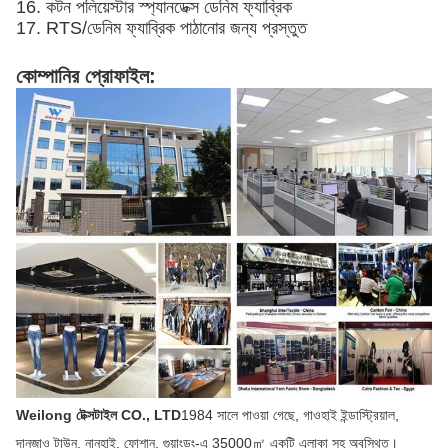
16. কটন পলিয়েস্টার স্প্যানডেক্স ডেনিম ফ্যাব্রিক
17. RTS/ডেনিম ফ্যাব্রিক পাঠানোর জন্য প্রস্তুত
কোম্পানির প্রোফাইল:
Weilong টেক্সটাইল CO., LTD
1984 সালে পাওয়া গেছে, গাওহাই ইন্ডাস্ট্রিয়াল,
দানজাও টাউন, নানহাই, ফোশান, গুয়াংডং-এ 35000㎡ একটি এলাকা সহ অবস্থিত।