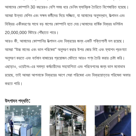
আমাদের কোম্পানি 30 বছরেরও বেশি সময় ধরে ডেনিম ফ্যাব্রিক তৈরিতে বিশেষায়িত হয়েছে।
আমরা উন্নত মেশিন এবং সক্ষম কর্মীদের দিয়ে সজ্জিত, যা আমাদের অনুসন্ধান, উত্পাদন এবং
বিক্রির একীকরণের সাথে বড় মাপের কোম্পানি হতে দেয়।আমাদের বার্ষিক বিক্রয় ভলিউম
20,000,000 মিটারে পৌঁছাতে পারে।
আরও কী, আমাদের কোম্পানির উত্পাদন এবং বিক্রয়ের জন্য একটি শক্তিশালী দল রয়েছে।
আমরা "উচ্চ মানের এবং ভাল পরিষেবা" অনুসরণ করার উপর জোর দিই এবং ফ্যাশন প্রবণতা
অনুসরণ করতে এবং বর্তমান বাজারের প্রয়োজন মেটাতে আরও পণ্য তৈরি করার চেষ্টা করি।
এছাড়াও, ওয়েইলং-এর সমস্ত কর্মচারীদের সহযোগিতা এবং পরিবেশনের জন্য ভাল মনোভাব
রয়েছে, তাই আমরা আপনাকে বিক্রয়ের আগে সেরা পরিষেবা এবং বিক্রয়োত্তর পরিষেবা অফার
করতে পারি।
:
উৎপাদন পদ্ধতি