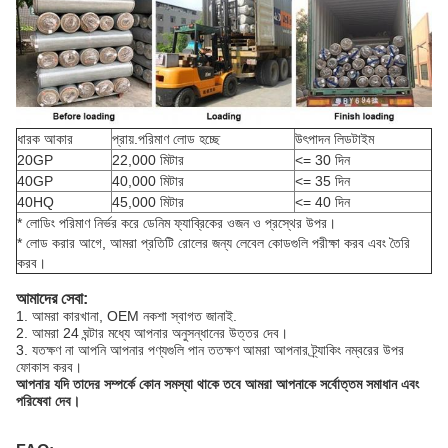
ধারক আকার
প্রায়.পরিমাণ লোড হচ্ছে
উৎপাদন লিডটাইম
20GP
22,000 মিটার
<= 30 দিন
40GP
40,000 মিটার
<= 35 দিন
40HQ
45,000 মিটার
<= 40 দিন
* লোডিং পরিমাণ নির্ভর করে ডেনিম ফ্যাব্রিকের ওজন ও প্রস্থের উপর।
* লোড করার আগে, আমরা প্রতিটি রোলের জন্য লেবেল কোডগুলি পরীক্ষা করব এবং তৈরি
করব।
আমাদের সেবা:
1. আমরা কারখানা, OEM নকশা স্বাগত জানাই.
2. আমরা 24 ঘন্টার মধ্যে আপনার অনুসন্ধানের উত্তর দেব।
3. যতক্ষণ না আপনি আপনার পণ্যগুলি পান ততক্ষণ আমরা আপনার ট্র্যাকিং নম্বরের উপর
ফোকাস করব।
আপনার যদি তাদের সম্পর্কে কোন সমস্যা থাকে তবে আমরা আপনাকে সর্বোত্তম সমাধান এবং
পরিষেবা দেব।