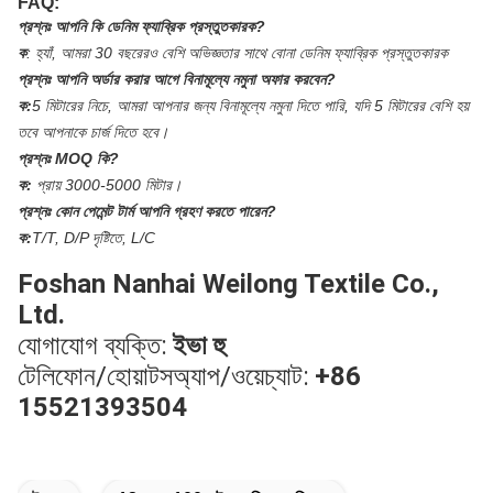
FAQ:
প্রশ্নঃ
আপনি কি ডেনিম ফ্যাব্রিক প্রস্তুতকারক?
ক
:
হ্যাঁ, আমরা 30 বছরেরও বেশি অভিজ্ঞতার সাথে বোনা ডেনিম ফ্যাব্রিক প্রস্তুতকারক
প্রশ্নঃ
আপনি অর্ডার করার আগে বিনামূল্যে নমুনা অফার করবেন?
ক:
5 মিটারের নিচে, আমরা আপনার জন্য বিনামূল্যে নমুনা দিতে পারি, যদি 5 মিটারের বেশি হয়
তবে আপনাকে চার্জ দিতে হবে।
প্রশ্নঃ
MOQ কি?
ক:
প্রায় 3000-5000 মিটার।
প্রশ্নঃ
কোন পেমেন্ট টার্ম আপনি গ্রহণ করতে পারেন?
ক:
T/T, D/P দৃষ্টিতে, L/C
Foshan Nanhai Weilong Textile Co.,
Ltd.
যোগাযোগ ব্যক্তি:
ইভা হু
টেলিফোন/হোয়াটসঅ্যাপ/ওয়েচ্যাট:
+86
15521393504