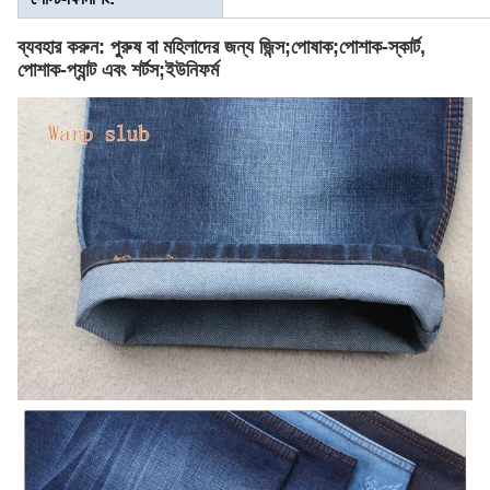
ব্যবহার করুন: পুরুষ বা মহিলাদের জন্য জিন্স;পোষাক;পোশাক-স্কার্ট,
পোশাক-প্যান্ট এবং শর্টস;ইউনিফর্ম