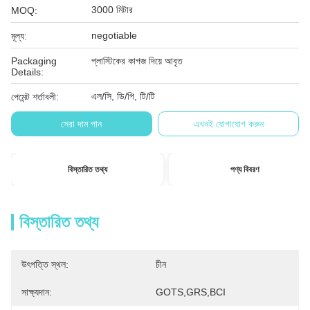
3000 মিটার
MOQ:
negotiable
মূল্য:
Packaging
প্লাস্টিকের কাগজ দিয়ে আবৃত
Details:
এল/সি, ডি/পি, টি/টি
পেমেন্ট শর্তাবলী:
সেরা দাম পান
এখনই যোগাযোগ করুন
বিস্তারিত তথ্য
পণ্য বিবরণ
বিস্তারিত তথ্য
উৎপত্তি স্থল:
চীন
সাক্ষ্যদান:
GOTS,GRS,BCI