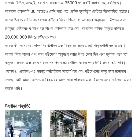
দানজাও টাউন, নানহাই, ফোশান, গুয়াংডং-এ 35000㎡ একটি এলাকা সহ অবস্থিত।
আমাদের কোম্পানি 30 বছরেরও বেশি সময় ধরে ডেনিম ফ্যাব্রিক তৈরিতে বিশেষায়িত হয়েছে।
আমরা উন্নত মেশিন এবং সক্ষম কর্মীদের দিয়ে সজ্জিত, যা আমাদের অনুসন্ধান, উত্পাদন এবং
বিক্রির একীকরণের সাথে বড় মাপের কোম্পানি হতে দেয়।আমাদের বার্ষিক বিক্রয় ভলিউম
20,000,000 মিটারে পৌঁছাতে পারে।
আরও কী, আমাদের কোম্পানির উত্পাদন এবং বিক্রয়ের জন্য একটি শক্তিশালী দল রয়েছে।
আমরা "উচ্চ মানের এবং ভাল পরিষেবা" অনুসরণ করার উপর জোর দিই এবং ফ্যাশন প্রবণতা
অনুসরণ করতে এবং বর্তমান বাজারের প্রয়োজন মেটাতে আরও পণ্য তৈরি করার চেষ্টা করি।
এছাড়াও, ওয়েইলং-এর সমস্ত কর্মচারীদের সহযোগিতা এবং পরিবেশনের জন্য ভাল মনোভাব
রয়েছে, তাই আমরা আপনাকে বিক্রয়ের আগে সেরা পরিষেবা এবং বিক্রয়োত্তর পরিষেবা অফার
করতে পারি।
:
উৎপাদন পদ্ধতি