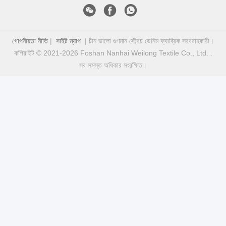
গোপনীয়তা নীতি
|
সাইট ম্যাপ
| চীন ভালো গুণমান স্ট্রেচ ডেনিম ফ্যাব্রিক সরবরাহকারী।
কপিরাইট © 2021-2026 Foshan Nanhai Weilong Textile Co., Ltd. .
সব সমস্ত অধিকার সংরক্ষিত।