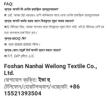
FAQ:
প্রশ্নঃ
আপনি কি ডেনিম ফ্যাব্রিক প্রস্তুতকারক?
ক
:
হ্যাঁ, আমরা 30 বছরেরও বেশি অভিজ্ঞতার সাথে বোনা ডেনিম ফ্যাব্রিক প্রস্তুতকারক
প্রশ্নঃ
আপনি অর্ডার করার আগে বিনামূল্যে নমুনা অফার করবেন?
ক:
5 মিটারের নিচে, আমরা আপনার জন্য বিনামূল্যে নমুনা দিতে পারি, যদি 5 মিটারের বেশি হয়
তবে আপনাকে চার্জ দিতে হবে।
প্রশ্নঃ
MOQ কি?
ক:
প্রায় 3000-5000 মিটার।
প্রশ্নঃ
কোন পেমেন্ট টার্ম আপনি গ্রহণ করতে পারেন?
ক:
T/T, D/P দৃষ্টিতে, L/C
Foshan Nanhai Weilong Textile Co.,
Ltd.
যোগাযোগ ব্যক্তি:
ইভা হু
টেলিফোন/হোয়াটসঅ্যাপ/ওয়েচ্যাট:
+86
15521393504