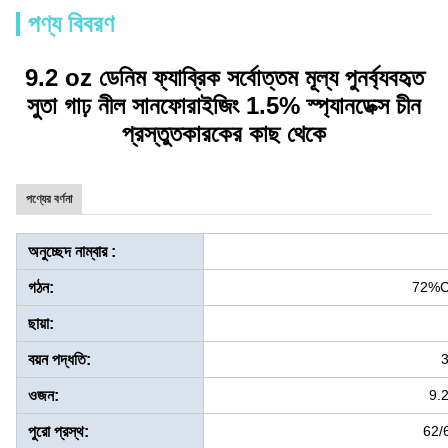
পণ্য বিবরণ
9.2 oz ডেনিম ফ্যাব্রিক সর্বোত্তম মূল্য পুনর্ব্যবহৃত
সুতা গাঢ় নীল সানফোরাইজিং 1.5% স্প্যানডেক্স চীন
প্রস্তুতকারকের কাছ থেকে
পণ্যের বর্ণনা
অনুচ্ছেদ নাম্বার :
গঠন:
72%C
ছায়া:
বয়ন পদ্ধতি:
3
ওজন:
9.
পুরো প্রস্থ:
62/6