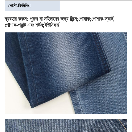
পোস্ট-ফিনিশিং:
ব্যবহার করুন: পুরুষ বা মহিলাদের জন্য জিন্স;পোষাক;পোশাক-স্কার্ট,
পোশাক-প্যান্ট এবং শর্টস;ইউনিফর্ম