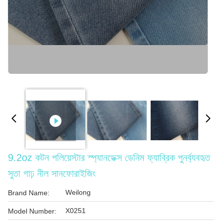
9.2oz কটন পলিয়েস্টার স্প্যানডেক্স ডেনিম ফ্যাব্রিক পুনর্ব্যবহৃত
সুতা গাঢ় নীল সানফোরাইজিং
Weilong
Brand Name:
X0251
Model Number: