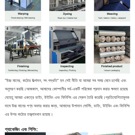
"উচ্চ মানের, কঠোর উত্পাদন, সৎ পদ্ধতি" হল সেই নীতি যা আমরা সব সময় মেনে চলেছি এবং
অনুসরণ করছি।আজকাল, আমাদের কোম্পানীর সর্ব-একটি পরিষেবা প্রদান করার ক্ষমতা রয়েছে
যেহেতু আমরা একত্রে ডাইং, উইভিং এবং ফিনিশিং এর স্কেল তৈরি করেছি।প্রতিযোগিতামূলক
দামে উচ্চ মানের পণ্য অফার করার জন্য, আমাদের উপাদান সোর্সিং, ডাইং, উইভিং এবং ফিনিশিং
এর উপর কঠোর তত্ত্বাবধান রয়েছে।
প্যাকেজিং এবং শিপিং: