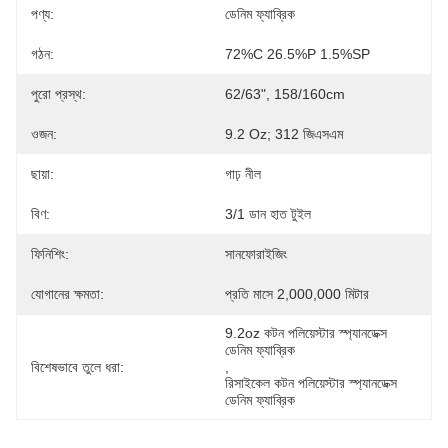
পণ্য:
ডেনিম ফ্যাব্রিক
গঠন:
72%C 26.5%P 1.5%SP
পুরো প্রস্থ:
62/63", 158/160cm
ওজন:
9.2 Oz; 312 জিএসএম
ছায়া:
গাঢ় নীল
বিণ:
3/1 ডান হাত টুইল
ফিনিশিং:
সানফোরাইজিং
যোগানের ক্ষমতা:
প্রতি মাসে 2,000,000 মিটার
9.2oz কটন পলিয়েস্টার স্প্যানডেক্স 
ডেনিম ফ্যাব্রিক
বিশেষভাবে তুলে ধরা:
, 
রিসাইকেল কটন পলিয়েস্টার স্প্যানডেক্স 
ডেনিম ফ্যাব্রিক