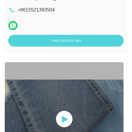
+8615521393504
এখনই যোগাযোগ করুন