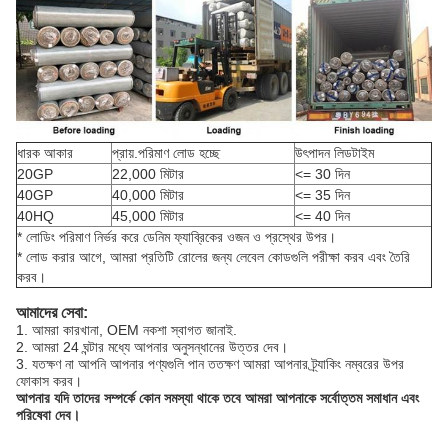
ধারক আকার
প্রায়.পরিমাণ লোড হচ্ছে
উৎপাদন লিডটাইম
20GP
22,000 মিটার
<= 30 দিন
40GP
40,000 মিটার
<= 35 দিন
40HQ
45,000 মিটার
<= 40 দিন
* লোডিং পরিমাণ নির্ভর করে ডেনিম ফ্যাব্রিকের ওজন ও প্রস্থের উপর।
* লোড করার আগে, আমরা প্রতিটি রোলের জন্য লেবেল কোডগুলি পরীক্ষা করব এবং তৈরি
করব।
আমাদের সেবা:
1. আমরা কারখানা, OEM নকশা স্বাগত জানাই.
2. আমরা 24 ঘন্টার মধ্যে আপনার অনুসন্ধানের উত্তর দেব।
3. যতক্ষণ না আপনি আপনার পণ্যগুলি পান ততক্ষণ আমরা আপনার ট্র্যাকিং নম্বরের উপর
ফোকাস করব।
আপনার যদি তাদের সম্পর্কে কোন সমস্যা থাকে তবে আমরা আপনাকে সর্বোত্তম সমাধান এবং
পরিষেবা দেব।