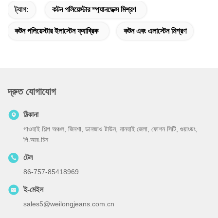
ট্যাগ:
কটন পলিয়েস্টার স্প্যানডেক্স মিশ্রণ
কটন পলিয়েস্টার ইলাস্টেন ফ্যাব্রিক
কটন এবং এলাস্টেন মিশ্রণ
দ্রুত যোগাযোগ
ঠিকানা
গাওহাই শিল্প অঞ্চল, জিনশা, ডানজাও টাউন, নানহাই জেলা, ফোশন সিটি, গুয়াংডং,
পি.আর.চিন
টেল
86-757-85418969
ই-মেইল
sales5@weilongjeans.com.cn