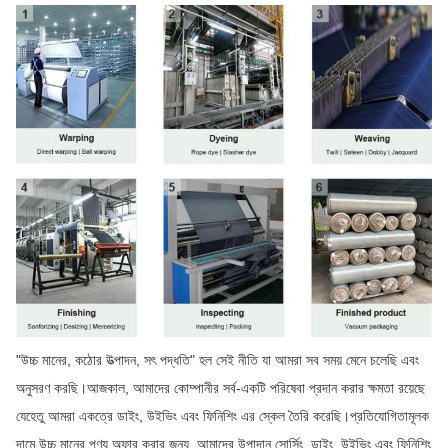
"উচ্চ মানের, কঠোর উত্পাদন, সৎ পদ্ধতি" হল সেই নীতি যা আমরা সব সময় মেনে চলেছি এবং
অনুসরণ করছি।আজকাল, আমাদের কোম্পানীর সর্ব-একটি পরিষেবা প্রদান করার ক্ষমতা রয়েছে
যেহেতু আমরা একত্রে ডাইং, উইভিং এবং ফিনিশিং এর স্কেল তৈরি করেছি।প্রতিযোগিতামূলক
দামে উচ্চ মানের পণ্য অফার করার জন্য, আমাদের উপাদান সোর্সিং, ডাইং, উইভিং এবং ফিনিশিং