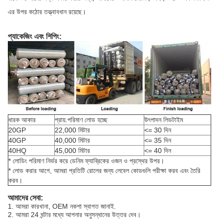
এর উপর কঠোর তত্ত্বাবধান রয়েছে।
প্যাকেজিং এবং শিপিং:
ধারক আকার
প্রায়.পরিমাণ লোড হচ্ছে
উৎপাদন লিডটাইম
20GP
22,000 মিটার
<= 30 দিন
40GP
40,000 মিটার
<= 35 দিন
40HQ
45,000 মিটার
<= 40 দিন
* লোডিং পরিমাণ নির্ভর করে ডেনিম ফ্যাব্রিকের ওজন ও প্রস্থের উপর।
* লোড করার আগে, আমরা প্রতিটি রোলের জন্য লেবেল কোডগুলি পরীক্ষা করব এবং তৈরি
করব।
আমাদের সেবা:
1. আমরা কারখানা, OEM নকশা স্বাগত জানাই.
2. আমরা 24 ঘন্টার মধ্যে আপনার অনুসন্ধানের উত্তর দেব।