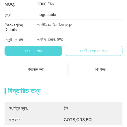
3000 মিটার
MOQ:
negotiable
মূল্য:
Packaging
প্লাস্টিকের ফিল্ম দিয়ে আবৃত
Details:
এল/সি, ডি/পি, টি/টি
পেমেন্ট শর্তাবলী:
সেরা দাম পান
এখনই যোগাযোগ করুন
বিস্তারিত তথ্য
পণ্য বিবরণ
বিস্তারিত তথ্য
উৎপত্তি স্থল:
চীন
সাক্ষ্যদান:
GOTS,GRS,BCI