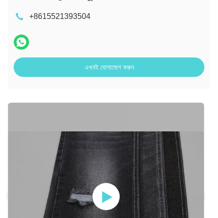
+8615521393504
এখনই যোগাযোগ করুন