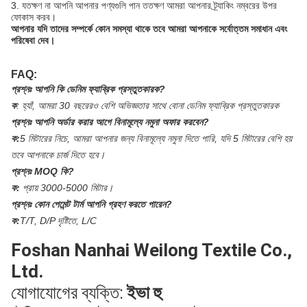
3. যতক্ষণ না আপনি আপনার পণ্যগুলি পান ততক্ষণ আমরা আপনার ট্র্যাকিং নম্বরের উপর
ফোকাস করব।
আপনার যদি তাদের সম্পর্কে কোন সমস্যা থাকে তবে আমরা আপনাকে সর্বোত্তম সমাধান এবং
পরিষেবা দেব।
FAQ:
প্রশ্নঃ
আপনি কি ডেনিম ফ্যাব্রিক প্রস্তুতকারক?
ক
:
হ্যাঁ, আমরা 30 বছরেরও বেশি অভিজ্ঞতার সাথে বোনা ডেনিম ফ্যাব্রিক প্রস্তুতকারক
প্রশ্নঃ
আপনি অর্ডার করার আগে বিনামূল্যে নমুনা অফার করবেন?
ক:
5 মিটারের নিচে, আমরা আপনার জন্য বিনামূল্যে নমুনা দিতে পারি, যদি 5 মিটারের বেশি হয়
তবে আপনাকে চার্জ দিতে হবে।
প্রশ্নঃ
MOQ কি?
ক:
প্রায় 3000-5000 মিটার।
প্রশ্নঃ
কোন পেমেন্ট টার্ম আপনি গ্রহণ করতে পারেন?
ক:
T/T, D/P দৃষ্টিতে, L/C
Foshan Nanhai Weilong Textile Co.,
Ltd.
যোগাযোগের ব্যক্তি:
ইভা হু