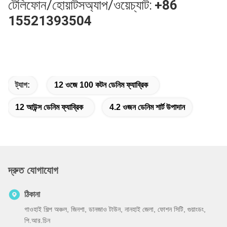
টেলিফোন/হোয়াটসঅ্যাপ/ওয়েচ্যাট:
+86
15521393504
ট্যাগ:
12 ওজে 100 কটন ডেনিম ফ্যাব্রিক
12 আউন্স ডেনিম ফ্যাব্রিক
4.2 ওজন ডেনিম শার্ট উপাদান
দ্রুত যোগাযোগ
ঠিকানা
গাওহাই শিল্প অঞ্চল, জিনশা, ডানজাও টাউন, নানহাই জেলা, ফোশন সিটি, গুয়াংডং,
পি.আর.চিন