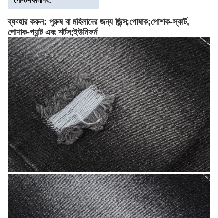
পোস্ট-ফিনিশিং:
ব্যবহার করুন: পুরুষ বা মহিলাদের জন্য জিন্স;পোষাক;পোশাক-স্কার্ট,
পোশাক-প্যান্ট এবং শর্টস;ইউনিফর্ম