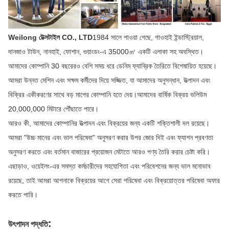
Weilong টেক্সটাইল CO., LTD
1984 সালে পাওয়া গেছে, গাওহাই ইন্ডাস্ট্রিয়াল,
দানজাও টাউন, নানহাই, ফোশান, গুয়াংডং-এ 35000㎡ একটি এলাকা সহ অবস্থিত।
আমাদের কোম্পানি 30 বছরেরও বেশি সময় ধরে ডেনিম ফ্যাব্রিক তৈরিতে বিশেষায়িত হয়েছে।
আমরা উন্নত মেশিন এবং সক্ষম কর্মীদের দিয়ে সজ্জিত, যা আমাদের অনুসন্ধান, উত্পাদন এবং
বিক্রির একীকরণের সাথে বড় মাপের কোম্পানি হতে দেয়।আমাদের বার্ষিক বিক্রয় ভলিউম
20,000,000 মিটারে পৌঁছাতে পারে।
আরও কী, আমাদের কোম্পানির উত্পাদন এবং বিক্রয়ের জন্য একটি শক্তিশালী দল রয়েছে।
আমরা "উচ্চ মানের এবং ভাল পরিষেবা" অনুসরণ করার উপর জোর দিই এবং ফ্যাশন প্রবণতা
অনুসরণ করতে এবং বর্তমান বাজারের প্রয়োজন মেটাতে আরও পণ্য তৈরি করার চেষ্টা করি।
এছাড়াও, ওয়েইলং-এর সমস্ত কর্মচারীদের সহযোগিতা এবং পরিবেশনের জন্য ভাল মনোভাব
রয়েছে, তাই আমরা আপনাকে বিক্রয়ের আগে সেরা পরিষেবা এবং বিক্রয়োত্তর পরিষেবা অফার
করতে পারি।
:
উৎপাদন পদ্ধতি