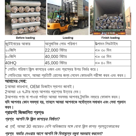
কন্টেইনারের আকার
আনুমানিক লোড পরিমাণ
উত্পাদন লিডটাইম
২০জিপি
22,000 মিটার
<= ৩০ দিন
৪০জিপি
40,000 মিটার
<= ৩৫ দিন
40HQ
45,000 মিটার
<= ৪০ দিন
* লোডিং পরিমাণ জিন্স কাপড়ের ওজন এবং প্রস্থের উপর নির্ভর করে।
* লোডিংয়ের আগে, আমরা প্রতিটি রোলের জন্য লেবেল কোডগুলি পরীক্ষা করব এবং করব।
আমাদের সেবা:
1আমরা কারখানা, OEM ডিজাইন স্বাগত জানাই।
2আমরা ২৪ ঘণ্টার মধ্যে আপনার প্রশ্নের উত্তর দেব।
3আপনার পণ্য না পাওয়া পর্যন্ত আমরা সবসময় আপনার ট্র্যাকিং নম্বরে ফোকাস করব।
যদি আপনার কোন সমস্যা হয়, তাহলে আমরা আপনাকে সর্বোত্তম সমাধান এবং সেবা প্রদান
করব।
প্রায়শই জিজ্ঞাসিত প্রশ্নঃ
প্রশ্ন:
আপনি কি জিন্স কাপড়ের নির্মাতা?
এ
:
হ্যাঁ, আমরা 30 বছরেরও বেশি অভিজ্ঞতার সঙ্গে বোনা জিন্স কাপড় প্রস্তুতকারকের
প্রশ্ন:
অর্ডার দেওয়ার আগে আপনি কি বিনামূল্যে নমুনা সরবরাহ করবেন?