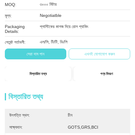
৩০০০ মিটার
MOQ:
Negotiatble
মূল্য:
Packaging
প্লাস্টিকের কাগজ দিয়ে রোল প্যাকিং
Details:
এল/সি, টি/টি, ডি/পি
পেমেন্ট শর্তাবলী:
সেরা দাম পান
এখনই যোগাযোগ করুন
বিস্তারিত তথ্য
পণ্য বিবরণ
বিস্তারিত তথ্য
উৎপত্তি স্থল:
চীন
সাক্ষ্যদান:
GOTS,GRS,BCI