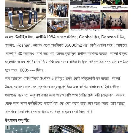
ওয়েলং টেক্সটাইল সিও, এলটিডি
1984 সালে প্রতিষ্ঠিত, Gaohai শিল্প, Danzao টাউন,
নানহাই, Foshan, গুয়াংডং মধ্যে অবস্থিত 35000m2 এর একটি এলাকা সঙ্গে। আমাদের
কোম্পানি 30 বছরেরও বেশি সময় ধরে ডেনিম ফ্যাব্রিক উত্পাদন বিশেষজ্ঞ হয়েছে।আমরা উন্নত
যন্ত্রপাতি ও দক্ষ শ্রমিকদের দিয়ে সজ্জিতআমাদের বার্ষিক বিক্রির পরিমাণ ২০,০০০ ডলার পর্যন্ত
হতে পারে।000১০০০ মিটার।
আর আমাদের কোম্পানিতে উৎপাদন ও বিক্রির জন্য একটি শক্তিশালী দল রয়েছে।আমরা
উচ্চমানের এবং ভাল সেবা প্রদানের জন্য দৃঢ়প্রতিজ্ঞ এবং বর্তমান বাজারের চাহিদা মেটাতে
ফ্যাশনের প্রবণতা অনুসরণ করার জন্য আরও বেশি পণ্য তৈরির চেষ্টা করি।এছাড়াও, ওয়েলং
থেকে আসা সকল কর্মচারীদের সহযোগিতা এবং সেবা করার জন্য ভাল আত্মা আছে, তাই আমরা
আপনাকে সেরা প্রি-সেল সার্ভিস এবং বিক্রয়োত্তর সেবা দিতে পারি।
:
উৎপাদন পদ্ধতি