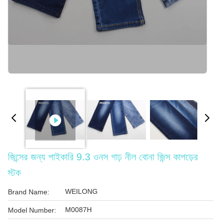
জিন্সের জন্য পাইকারি 9.3 ওনস গাঢ় নীল বোনা জিন্স কাপড়ের
স্টক
WEILONG
Brand Name:
M0087H
Model Number: