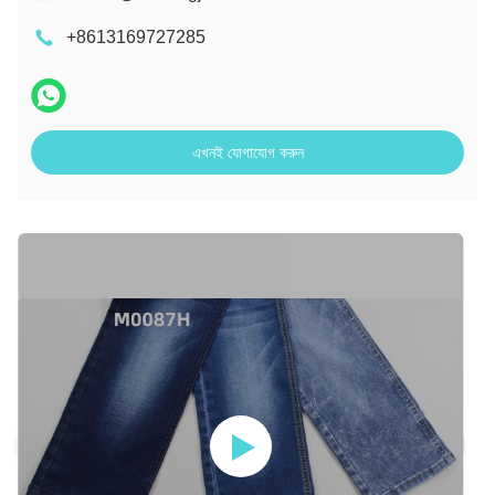
+8613169727285
এখনই যোগাযোগ করুন