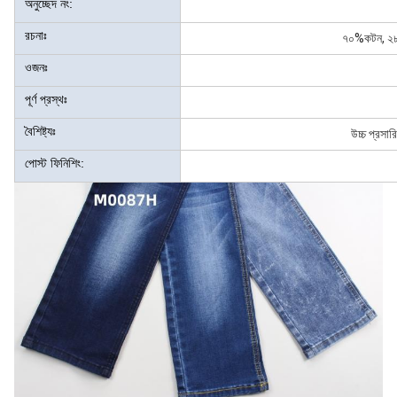
অনুচ্ছেদ নং:
রচনাঃ
৭০%কটন, ২৮%
ওজনঃ
পূর্ণ প্রস্থঃ
বৈশিষ্ট্যঃ
উচ্চ প্রসার
পোস্ট ফিনিশিং: