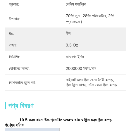
প্রকার:
ডেনিম ফ্যাব্রিক
70% তুলা, 28% পলিয়েস্টার, 2% 
উপাদান:
স্প্যানডেক্স।
রঙ:
নীল
ওজন:
9.3 Oz
ফিনিশিং:
সানফোরাইজিং
যোগানের ক্ষমতা:
2000000 মিটার/মাস
পাইকারিভাবে জিন্স থেকে তৈরী কাপড়
, 
বিশেষভাবে তুলে ধরা:
জিন্স জিন্স কাপড়
, 
স্টক বোনা জিন্স কাপড়
পণ্য বিবরণ
10.5 ওনস কালো উচ্চ প্রসারিত warp slub জিন্স জন্য জিন্স কাপড়
পণ্যের বর্ণনাঃ