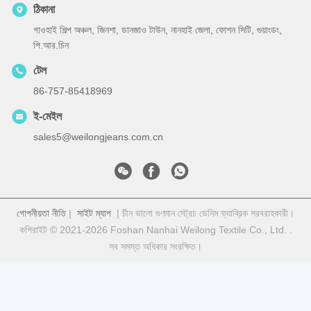
ঠিকানা
গাওহাই শিল্প অঞ্চল, জিনশা, ডানজাও টাউন, নানহাই জেলা, ফোশন সিটি, গুয়াংডং,
পি.আর.চিন
টেল
86-757-85418969
ই-মেইল
sales5@weilongjeans.com.cn
গোপনীয়তা নীতি
|
সাইট ম্যাপ
| চীন ভালো গুণমান স্ট্রেচ ডেনিম ফ্যাব্রিক সরবরাহকারী।
কপিরাইট © 2021-2026 Foshan Nanhai Weilong Textile Co., Ltd. .
সব সমস্ত অধিকার সংরক্ষিত।