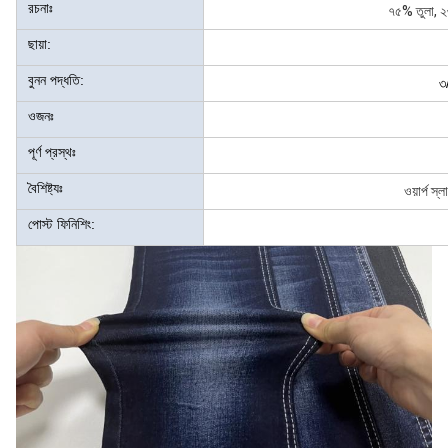
রচনাঃ
৭৫% তুলা, ২৩
ছায়া:
বুনন পদ্ধতি:
৩
ওজনঃ
পূর্ণ প্রস্থঃ
বৈশিষ্ট্যঃ
ওয়ার্প স্
পোস্ট ফিনিশিং: