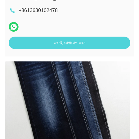
+8613630102478
এখনই যোগাযোগ করুন