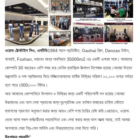
ওয়েলং টেক্সটাইল সিও, এলটিডি
1984 সালে প্রতিষ্ঠিত, Gaohai শিল্প, Danzao টাউন,
নানহাই, Foshan, গুয়াংডং মধ্যে অবস্থিত 35000m2 এর একটি এলাকা সঙ্গে। আমাদের
কোম্পানি 30 বছরেরও বেশি সময় ধরে ডেনিম ফ্যাব্রিক উত্পাদন বিশেষজ্ঞ হয়েছে।আমরা উন্নত
যন্ত্রপাতি ও দক্ষ শ্রমিকদের দিয়ে সজ্জিতআমাদের বার্ষিক বিক্রির পরিমাণ ২০,০০০ ডলার পর্যন্ত
হতে পারে।000১০০০ মিটার।
আর আমাদের কোম্পানিতে উৎপাদন ও বিক্রির জন্য একটি শক্তিশালী দল রয়েছে।আমরা
উচ্চমানের এবং ভাল সেবা প্রদানের জন্য দৃঢ়প্রতিজ্ঞ এবং বর্তমান বাজারের চাহিদা মেটাতে
ফ্যাশনের প্রবণতা অনুসরণ করার জন্য আরও বেশি পণ্য তৈরির চেষ্টা করি।এছাড়াও, ওয়েলং
থেকে আসা সকল কর্মচারীদের সহযোগিতা এবং সেবা করার জন্য ভাল আত্মা আছে, তাই আমরা
আপনাকে সেরা প্রি-সেল সার্ভিস এবং বিক্রয়োত্তর সেবা দিতে পারি।
:
উৎপাদন পদ্ধতি