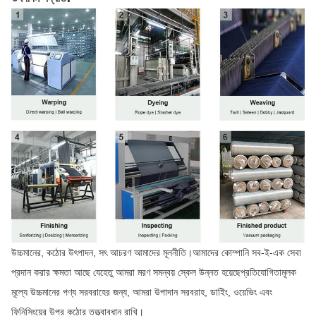
উচ্চমানের, কঠোর উৎপাদন, সৎ আচরণ আমাদের মূলনীতি।আমাদের কোম্পানি সব-ই-এক সেবা
প্রদান করার ক্ষমতা আছে যেহেতু আমরা মরণ সমন্বয় স্কেল উন্নত হয়েছেপ্রতিযোগিতামূলক
মূল্যে উচ্চমানের পণ্য সরবরাহের জন্য, আমরা উপাদান সরবরাহ, ডাইিং, ওয়েভিং এবং
ফিনিসিংয়ের উপর কঠোর তত্ত্বাবধান রাখি।