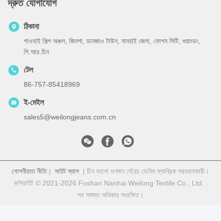
দ্রুত যোগাযোগ
ঠিকানা
গাওহাই শিল্প অঞ্চল, জিনশা, ডানজাও টাউন, নানহাই জেলা, ফোশন সিটি, গুয়াংডং,
পি.আর.চিন
টেল
86-757-85418969
ই-মেইল
sales5@weilongjeans.com.cn
গোপনীয়তা নীতি
|
সাইট ম্যাপ
| চীন ভালো গুণমান স্ট্রেচ ডেনিম ফ্যাব্রিক সরবরাহকারী।
কপিরাইট © 2021-2026 Foshan Nanhai Weilong Textile Co., Ltd. .
সব সমস্ত অধিকার সংরক্ষিত।