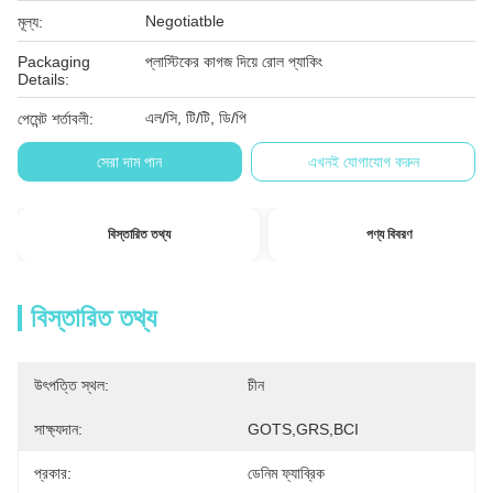
Negotiatble
মূল্য:
Packaging
প্লাস্টিকের কাগজ দিয়ে রোল প্যাকিং
Details:
এল/সি, টি/টি, ডি/পি
পেমেন্ট শর্তাবলী:
সেরা দাম পান
এখনই যোগাযোগ করুন
বিস্তারিত তথ্য
পণ্য বিবরণ
বিস্তারিত তথ্য
উৎপত্তি স্থল:
চীন
সাক্ষ্যদান:
GOTS,GRS,BCI
প্রকার:
ডেনিম ফ্যাব্রিক