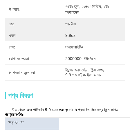
৭৫% তুলা, ২৩% পলিস্টার, ২% 
উপাদান:
স্প্যানডেক্স
রঙ:
গাঢ় নীল
ওজন:
9.9oz
শেষ:
সানফোরাইজিং
যোগানের ক্ষমতা:
2000000 মিটার/মাস
জিন্সের জন্য স্ট্রেচ জিন্স কাপড়
, 
বিশেষভাবে তুলে ধরা:
9.9 ওজ স্ট্রেচ জিন্স কাপড়
পণ্য বিবরণ
উচ্চ মানের এবং পাইকারি 9.9 ওনস warp slub প্রসারিত জিন্স জন্য জিন্স কাপড়
পণ্যের বর্ণনাঃ
অনুচ্ছেদ নং: