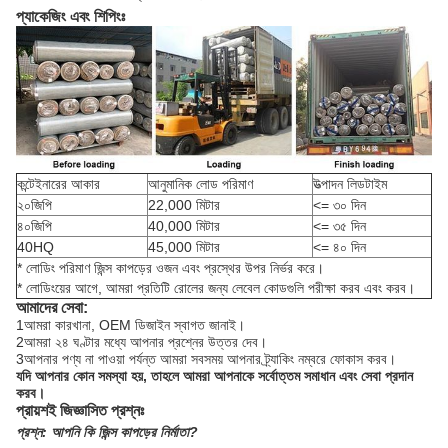
প্যাকেজিং এবং শিপিংঃ
কন্টেইনারের আকার
আনুমানিক লোড পরিমাণ
উত্পাদন লিডটাইম
২০জিপি
22,000 মিটার
<= ৩০ দিন
৪০জিপি
40,000 মিটার
<= ৩৫ দিন
40HQ
45,000 মিটার
<= ৪০ দিন
* লোডিং পরিমাণ জিন্স কাপড়ের ওজন এবং প্রস্থের উপর নির্ভর করে।
* লোডিংয়ের আগে, আমরা প্রতিটি রোলের জন্য লেবেল কোডগুলি পরীক্ষা করব এবং করব।
আমাদের সেবা:
1আমরা কারখানা, OEM ডিজাইন স্বাগত জানাই।
2আমরা ২৪ ঘণ্টার মধ্যে আপনার প্রশ্নের উত্তর দেব।
3আপনার পণ্য না পাওয়া পর্যন্ত আমরা সবসময় আপনার ট্র্যাকিং নম্বরে ফোকাস করব।
যদি আপনার কোন সমস্যা হয়, তাহলে আমরা আপনাকে সর্বোত্তম সমাধান এবং সেবা প্রদান
করব।
প্রায়শই জিজ্ঞাসিত প্রশ্নঃ
প্রশ্ন:
আপনি কি জিন্স কাপড়ের নির্মাতা?