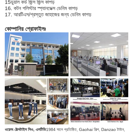
15ডুয়াল কর্ড জিন্স জিন্স কাপড়
16. কটন পলিস্টার স্প্যানডেক্স ডেনিম কাপড়
17. আরটিএস/প্রস্তুত জাহাজের জন্য ডেনিম কাপড়
কোম্পানির প্রোফাইলঃ
ওয়েলং টেক্সটাইল সিও, এলটিডি
1984 সালে প্রতিষ্ঠিত, Gaohai শিল্প, Danzao টাউন,