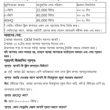
কন্টেইনারের আকার
আনুমানিক লোড পরিমাণ
উত্পাদন লিডটাইম
২০জিপি
22,000 মিটার
<= ৩০ দিন
৪০জিপি
40,000 মিটার
<= ৩৫ দিন
40HQ
45,000 মিটার
<= ৪০ দিন
* লোডিং পরিমাণ জিন্স কাপড়ের ওজন এবং প্রস্থের উপর নির্ভর করে।
* লোডিংয়ের আগে, আমরা প্রতিটি রোলের জন্য লেবেল কোডগুলি পরীক্ষা করব এবং করব।
আমাদের সেবা:
1আমরা কারখানা, OEM ডিজাইন স্বাগত জানাই।
2আমরা ২৪ ঘণ্টার মধ্যে আপনার প্রশ্নের উত্তর দেব।
3আপনার পণ্য না পাওয়া পর্যন্ত আমরা সবসময় আপনার ট্র্যাকিং নম্বরে ফোকাস করব।
যদি আপনার কোন সমস্যা হয়, তাহলে আমরা আপনাকে সর্বোত্তম সমাধান এবং সেবা প্রদান
করব।
প্রায়শই জিজ্ঞাসিত প্রশ্নঃ
প্রশ্ন:
আপনি কি জিন্স কাপড়ের নির্মাতা?
এ
:
হ্যাঁ, আমরা 30 বছরেরও বেশি অভিজ্ঞতার সঙ্গে বোনা জিন্স কাপড় প্রস্তুতকারকের
প্রশ্ন:
অর্ডার দেওয়ার আগে আপনি কি বিনামূল্যে নমুনা সরবরাহ করবেন?
উঃ
5 মিটারের নিচে, আমরা আপনার জন্য বিনামূল্যে নমুনা দিতে পারি, যদি 5 মিটারের বেশি হয়,
আপনাকে চার্জ দিতে হবে।
প্রশ্ন:
MOQ কত?
উঃ
প্রায় ৩০০০-৫০০০ মিটার।
প্রশ্ন:
কোন পেমেন্টের মেয়াদ আপনি গ্রহণ করতে পারেন?