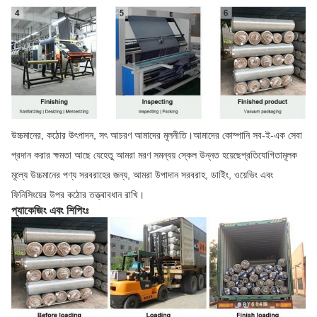
উচ্চমানের, কঠোর উৎপাদন, সৎ আচরণ আমাদের মূলনীতি।আমাদের কোম্পানি সব-ই-এক সেবা
প্রদান করার ক্ষমতা আছে যেহেতু আমরা মরণ সমন্বয় স্কেল উন্নত হয়েছেপ্রতিযোগিতামূলক
মূল্যে উচ্চমানের পণ্য সরবরাহের জন্য, আমরা উপাদান সরবরাহ, ডাইিং, ওয়েভিং এবং
ফিনিসিংয়ের উপর কঠোর তত্ত্বাবধান রাখি।
প্যাকেজিং এবং শিপিংঃ