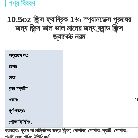
পণ্য বিবরণ
10.5oz জিন্স ফ্যাব্রিক 1% স্প্যানডেক্স পুরুষের
জন্য জিন্স ভাল ভাল মানের জন্য ব্র্যান্ড জিন্স
জ্যাকেট নরম
অনুচ্ছেদ নং:
রচনাঃ
ছায়া:
বুনন পদ্ধতি:
ওজনঃ
1
পূর্ণ প্রস্থঃ
পোস্ট ফিনিশিং:
ব্যবহারঃ পুরুষ বা মহিলাদের জন্য জিন্স; পোশাক; পোশাক-স্কার্ট, পোশাক-
প্যান্ট এবং শর্টস; ইউনিফর্ম