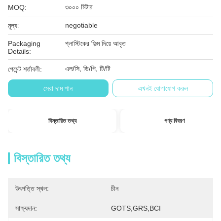
৩০০০ মিটার
MOQ:
negotiable
মূল্য:
Packaging
প্লাস্টিকের ফিল্ম দিয়ে আবৃত
Details:
এল/সি, ডি/পি, টি/টি
পেমেন্ট শর্তাবলী:
সেরা দাম পান
এখনই যোগাযোগ করুন
বিস্তারিত তথ্য
পণ্য বিবরণ
বিস্তারিত তথ্য
উৎপত্তি স্থল:
চীন
সাক্ষ্যদান:
GOTS,GRS,BCI