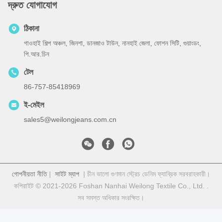
দ্রুত যোগাযোগ
ঠিকানা
গাওহাই শিল্প অঞ্চল, জিনশা, ডানজাও টাউন, নানহাই জেলা, ফোশন সিটি, গুয়াংডং,
পি.আর.চিন
টেল
86-757-85418969
ই-মেইল
sales5@weilongjeans.com.cn
গোপনীয়তা নীতি
|
সাইট ম্যাপ
| চীন ভালো গুণমান স্ট্রেচ ডেনিম ফ্যাব্রিক সরবরাহকারী।
কপিরাইট © 2021-2026 Foshan Nanhai Weilong Textile Co., Ltd. .
সব সমস্ত অধিকার সংরক্ষিত।