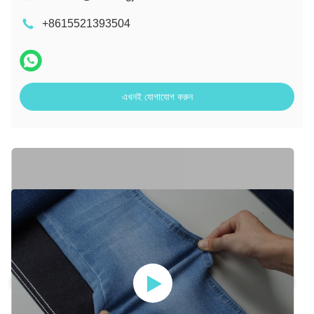
+8615521393504
এখনই যোগাযোগ করুন