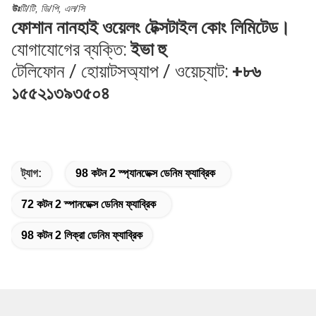
উঃ
টি/টি, ডি/পি, এল/সি
ফোশান নানহাই ওয়েলং টেক্সটাইল কোং লিমিটেড।
যোগাযোগের ব্যক্তি:
ইভা হু
টেলিফোন / হোয়াটসঅ্যাপ / ওয়েচ্যাট:
+৮৬
১৫৫২১৩৯৩৫০৪
ট্যাগ:
98 কটন 2 স্প্যানডেক্স ডেনিম ফ্যাব্রিক
72 কটন 2 স্পানডেক্স ডেনিম ফ্যাব্রিক
98 কটন 2 লিক্রা ডেনিম ফ্যাব্রিক