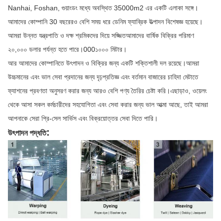
Nanhai, Foshan, গুয়াংডং মধ্যে অবস্থিত 35000m2 এর একটি এলাকা সঙ্গে।
আমাদের কোম্পানি 30 বছরেরও বেশি সময় ধরে ডেনিম ফ্যাব্রিক উত্পাদন বিশেষজ্ঞ হয়েছে।
আমরা উন্নত যন্ত্রপাতি ও দক্ষ শ্রমিকদের দিয়ে সজ্জিতআমাদের বার্ষিক বিক্রির পরিমাণ
২০,০০০ ডলার পর্যন্ত হতে পারে।000১০০০ মিটার।
আর আমাদের কোম্পানিতে উৎপাদন ও বিক্রির জন্য একটি শক্তিশালী দল রয়েছে।আমরা
উচ্চমানের এবং ভাল সেবা প্রদানের জন্য দৃঢ়প্রতিজ্ঞ এবং বর্তমান বাজারের চাহিদা মেটাতে
ফ্যাশনের প্রবণতা অনুসরণ করার জন্য আরও বেশি পণ্য তৈরির চেষ্টা করি।এছাড়াও, ওয়েলং
থেকে আসা সকল কর্মচারীদের সহযোগিতা এবং সেবা করার জন্য ভাল আত্মা আছে, তাই আমরা
আপনাকে সেরা প্রি-সেল সার্ভিস এবং বিক্রয়োত্তর সেবা দিতে পারি।
:
উৎপাদন পদ্ধতি