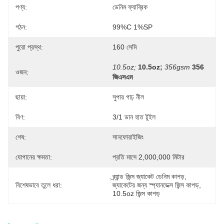
পণ্য:
ডেনিম ফ্যাব্রিক
গঠন:
99%C 1%SP
পুরো প্রস্থ:
160 সেমি
10.5oz;
10.5oz;
356gsm
356 
ওজন:
জিএসএম
ছায়া:
সুপার গাঢ় নীল
বিণ:
3/1 ডান হাত টুইল
শেষ:
সানফোরাইজিং
যোগানের ক্ষমতা:
প্রতি মাসে 2,000,000 মিটার
ব্র্যান্ড জিন্স জ্যাকেট ডেনিম কাপড়
, 
বিশেষভাবে তুলে ধরা:
জ্যাকেটের জন্য স্প্যানডেক্স জিন্স কাপড়
, 
10.5oz জিন্স কাপড়