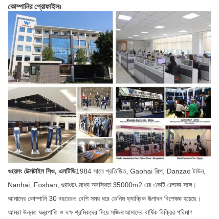
কোম্পানির প্রোফাইলঃ
ওয়েলং টেক্সটাইল সিও, এলটিডি
1984 সালে প্রতিষ্ঠিত, Gaohai শিল্প, Danzao টাউন,
Nanhai, Foshan, গুয়াংডং মধ্যে অবস্থিত 35000m2 এর একটি এলাকা সঙ্গে।
আমাদের কোম্পানি 30 বছরেরও বেশি সময় ধরে ডেনিম ফ্যাব্রিক উত্পাদন বিশেষজ্ঞ হয়েছে।
আমরা উন্নত যন্ত্রপাতি ও দক্ষ শ্রমিকদের দিয়ে সজ্জিতআমাদের বার্ষিক বিক্রির পরিমাণ