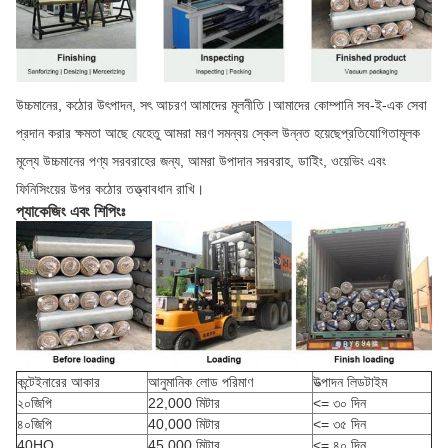
উচ্চমানের, কঠোর উৎপাদন, সৎ আচরণ আমাদের মূলনীতি।আমাদের কোম্পানি সব-ই-এক সেবা
প্রদান করার ক্ষমতা আছে যেহেতু আমরা মরণ সমন্বয় স্কেল উন্নত হয়েছেপ্রতিযোগিতামূলক
মূল্যে উচ্চমানের পণ্য সরবরাহের জন্য, আমরা উপাদান সরবরাহ, ডাইিং, ওয়েভিং এবং
ফিনিসিংয়ের উপর কঠোর তত্ত্বাবধান রাখি।
প্যাকেজিং এবং শিপিংঃ
কন্টেইনারের আকার
আনুমানিক লোড পরিমাণ
উত্পাদন লিডটাইম
২০জিপি
22,000 মিটার
<= ৩০ দিন
৪০জিপি
40,000 মিটার
<= ৩৫ দিন
40HQ
45,000 মিটার
<= ৪০ দিন