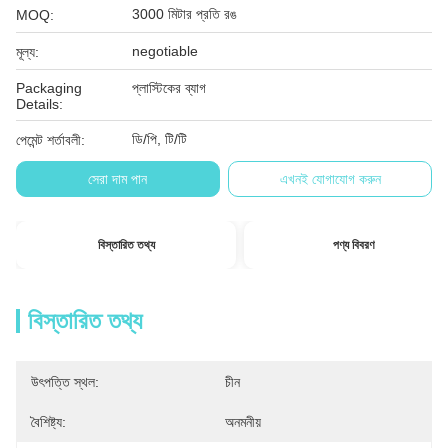
3000 মিটার প্রতি রঙ
MOQ:
negotiable
মূল্য:
Packaging
প্লাস্টিকের ব্যাগ
Details:
ডি/পি, টি/টি
পেমেন্ট শর্তাবলী:
সেরা দাম পান
এখনই যোগাযোগ করুন
বিস্তারিত তথ্য
পণ্য বিবরণ
বিস্তারিত তথ্য
উৎপত্তি স্থল:
চীন
বৈশিষ্ট্য:
অনমনীয়