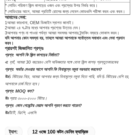
* লোডিং পরিমাণ জিন্স কাপড়ের ওজন এবং প্রস্থের উপর নির্ভর করে।
* লোডিংয়ের আগে, আমরা প্রতিটি রোলের জন্য লেবেল কোডগুলি পরীক্ষা করব এবং করব।
আমাদের সেবা:
1আমরা কারখানা, OEM ডিজাইন স্বাগত জানাই।
2আমরা ২৪ ঘণ্টার মধ্যে আপনার প্রশ্নের উত্তর দেব।
3আপনার পণ্য না পাওয়া পর্যন্ত আমরা সবসময় আপনার ট্র্যাকিং নম্বরে ফোকাস করব।
যদি আপনার কোন সমস্যা হয়, তাহলে আমরা আপনাকে সর্বোত্তম সমাধান এবং সেবা প্রদান
করব।
প্রায়শই জিজ্ঞাসিত প্রশ্নঃ
প্রশ্ন:
আপনি কি জিন্স কাপড়ের নির্মাতা?
এ
:
হ্যাঁ, আমরা 30 বছরেরও বেশি অভিজ্ঞতার সঙ্গে বোনা জিন্স কাপড় প্রস্তুতকারকের
প্রশ্ন:
অর্ডার দেওয়ার আগে আপনি কি বিনামূল্যে নমুনা সরবরাহ করবেন?
উঃ
5 মিটারের নিচে, আমরা আপনার জন্য বিনামূল্যে নমুনা দিতে পারি, যদি 5 মিটারের বেশি হয়,
আপনাকে চার্জ দিতে হবে।
প্রশ্ন:
MOQ কত?
উঃ
প্রায় ৩০০০-৫০০০ মিটার।
প্রশ্ন:
কোন পেমেন্টের মেয়াদ আপনি গ্রহণ করতে পারেন?
উঃ
টি/টি, ডি/পি, এল/সি
ট্যাগ:
12 ওজে 100 কটন ডেনিম ফ্যাব্রিক