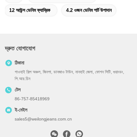
12 আউন্স ডেনিম ফ্যাব্রিক
4.2 ওজন ডেনিম শার্ট উপাদান
দ্রুত যোগাযোগ
ঠিকানা
গাওহাই শিল্প অঞ্চল, জিনশা, ডানজাও টাউন, নানহাই জেলা, ফোশন সিটি, গুয়াংডং,
পি.আর.চিন
টেল
86-757-85418969
ই-মেইল
sales5@weilongjeans.com.cn