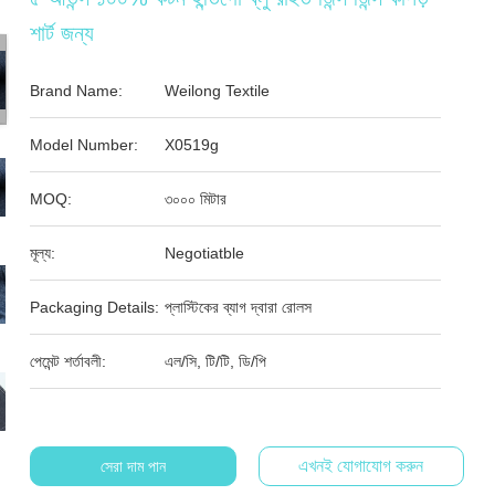
শার্ট জন্য
Brand Name:
Weilong Textile
Model Number:
X0519g
MOQ:
৩০০০ মিটার
মূল্য:
Negotiatble
Packaging Details:
প্লাস্টিকের ব্যাগ দ্বারা রোলস
পেমেন্ট শর্তাবলী:
এল/সি, টি/টি, ডি/পি
এখনই যোগাযোগ করুন
সেরা দাম পান