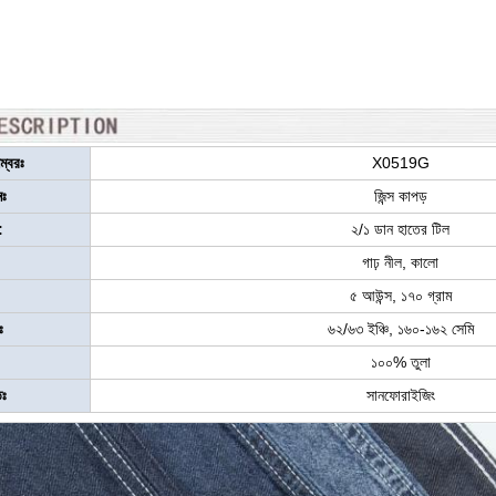
নম্বরঃ
X0519G
নঃ
জিন্স কাপড়
:
২/১ ডান হাতের টিল
গাঢ় নীল, কালো
৫ আউন্স, ১৭০ গ্রাম
ঃ
৬২/৬৩ ইঞ্চি, ১৬০-১৬২ সেমি
১০০% তুলা
িঃ
সানফোরাইজিং