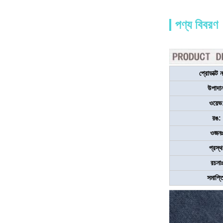
পণ্য বিবরণ
প্রোডাক্ট 
উপাদা
ওয়েভ
রঙ:
ওজনঃ
প্রস্থ
রচনাঃ
সমাপ্ত