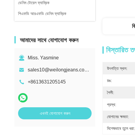
ডেনিম টোয়েল ফ্যাব্রিক
পিএফডি আরএফডি ডেনিম ফ্যাব্রিক
ব
আমাদের সাথে যোগাযোগ করুন
বিস্তারিত ত
Miss. Yasmine
উৎপত্তি স্থল:
sales10@weilongjeans.com.cn
রঙ:
+8613631205145
শৈলী:
প্রস্থ:
এখনই যোগাযোগ করুন
যোগানের ক্ষমতা:
বিশেষভাবে তুলে ধরা: