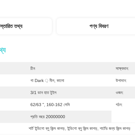
িস্তারিত তথ্য
পণ্য বিবরণ
থ্য
চীন
সাক্ষ্যদান:
গা Dark ় নীল, কালো
উপাদান:
3/1 ডান হাত টুইল
ওজন:
62/63 ", 160-162 সেমি
গঠন:
প্রতি বছর 20000000
শার্ট ইন্ডিগো ব্লু জিন্স কাপড়
, 
ইন্ডিগো ব্লু জিন্স কাপড়
, 
শার্টের জন্য জিন্স কাপড়