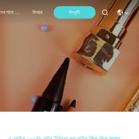
আমাদের সাথে যোগাযোগ করুন
ভিআর
উদ্ধৃতি
৫ আউন্স ১০০% কটন ইন্ডিগো ব্লু রাইড জিন্স জিন্স কাপড়