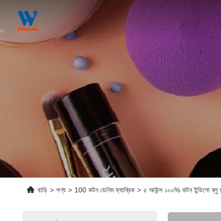
বাড়ি
>
পণ্য
>
100 কটন ডেনিম ফ্যাব্রিক
>
৫ আউন্স ১০০% কটন ইন্ডিগো ব্লু রাই